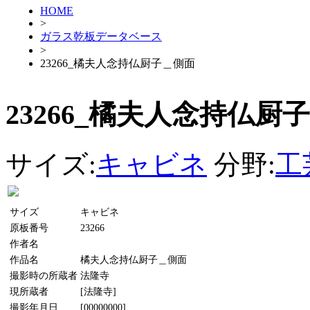
HOME
>
ガラス乾板データベース
>
23266_橘夫人念持仏厨子＿側面
23266_橘夫人念持仏厨
サイズ:
キャビネ
分野:
工
サイズ
キャビネ
原板番号
23266
作者名
作品名
橘夫人念持仏厨子＿側面
撮影時の所蔵者
法隆寺
現所蔵者
[法隆寺]
撮影年月日
[00000000]