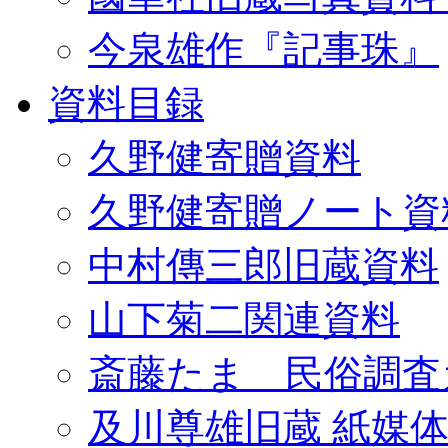
今泉雄作『記事珠』
資料目録
久野健寄贈資料
久野健寄贈ノート資
中村傳三郎旧蔵資料
山下菊二関連資料
斎藤たま 民俗調査
及川尊雄旧蔵 紙媒