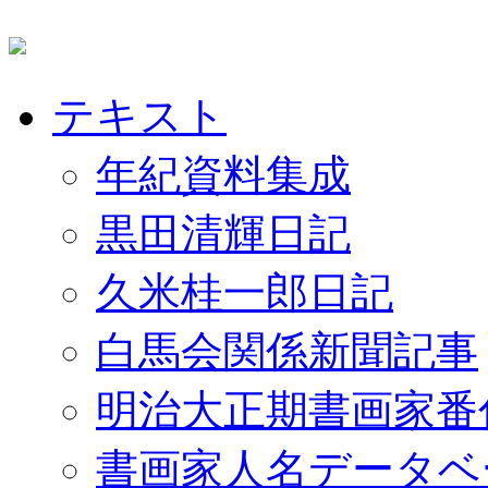
テキスト
年紀資料集成
黒田清輝日記
久米桂一郎日記
白馬会関係新聞記事
明治大正期書画家番
書画家人名データベ