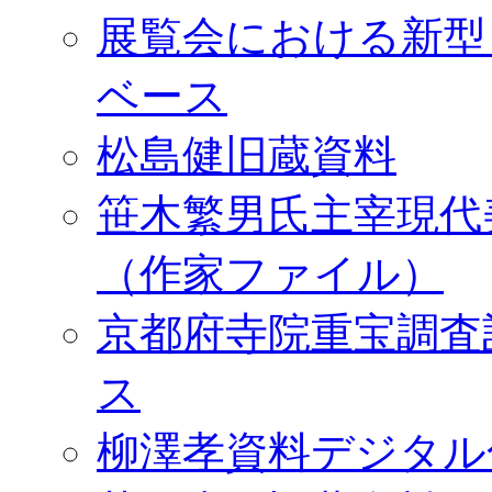
展覧会における新型
ベース
松島健旧蔵資料
笹木繁男氏主宰現代
（作家ファイル）
京都府寺院重宝調査
ス
柳澤孝資料デジタル