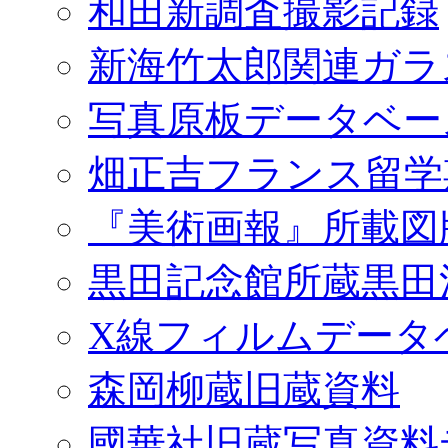
和田新調査撮影記録
新海竹太郎関連ガラ
写真原板データベー
畑正吉フランス留学
『美術画報』所載図
黒田記念館所蔵黒田
X線フィルムデータ
森岡柳蔵旧蔵資料
國華社旧蔵写真資料