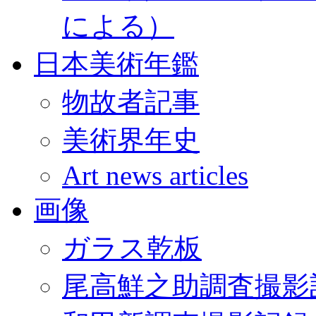
による）
日本美術年鑑
物故者記事
美術界年史
Art news articles
画像
ガラス乾板
尾高鮮之助調査撮影