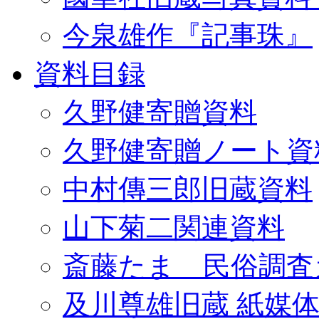
今泉雄作『記事珠』
資料目録
久野健寄贈資料
久野健寄贈ノート資
中村傳三郎旧蔵資料
山下菊二関連資料
斎藤たま 民俗調査
及川尊雄旧蔵 紙媒