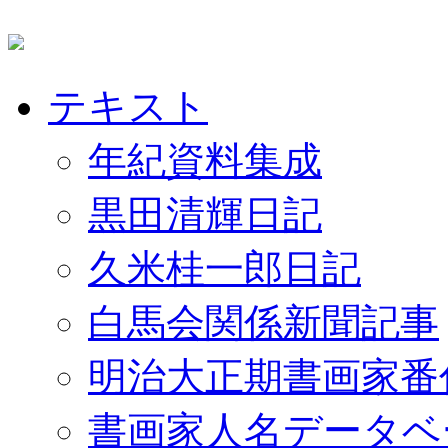
テキスト
年紀資料集成
黒田清輝日記
久米桂一郎日記
白馬会関係新聞記事
明治大正期書画家番
書画家人名データベ