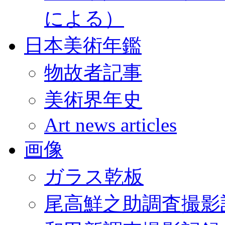
による）
日本美術年鑑
物故者記事
美術界年史
Art news articles
画像
ガラス乾板
尾高鮮之助調査撮影