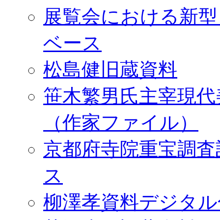
展覧会における新型
ベース
松島健旧蔵資料
笹木繁男氏主宰現代
（作家ファイル）
京都府寺院重宝調査
ス
柳澤孝資料デジタル