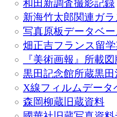
和田新調査撮影記録
新海竹太郎関連ガラ
写真原板データベー
畑正吉フランス留学
『美術画報』所載図
黒田記念館所蔵黒田
X線フィルムデータ
森岡柳蔵旧蔵資料
國華社旧蔵写真資料