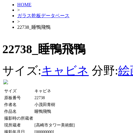
HOME
>
ガラス乾板データベース
>
22738_睡鴨飛鴨
22738_睡鴨飛鴨
サイズ:
キャビネ
分野:
絵
サイズ
キャビネ
原板番号
22738
作者名
小茂田青樹
作品名
睡鴨飛鴨
撮影時の所蔵者
現所蔵者
[高崎市タワー美術館]
撮影年月日
[00000000]