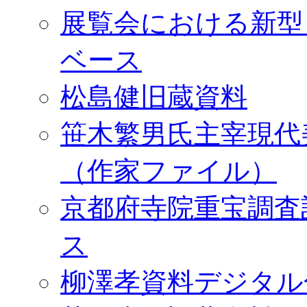
展覧会における新型
ベース
松島健旧蔵資料
笹木繁男氏主宰現代
（作家ファイル）
京都府寺院重宝調査
ス
柳澤孝資料デジタル