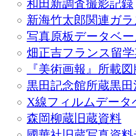
和田新調査撮影記録
新海竹太郎関連ガラ
写真原板データベー
畑正吉フランス留学
『美術画報』所載図
黒田記念館所蔵黒田
X線フィルムデータ
森岡柳蔵旧蔵資料
國華社旧蔵写真資料