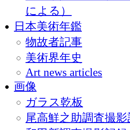
による）
日本美術年鑑
物故者記事
美術界年史
Art news articles
画像
ガラス乾板
尾高鮮之助調査撮影