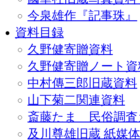
今泉雄作『記事珠』
資料目録
久野健寄贈資料
久野健寄贈ノート資
中村傳三郎旧蔵資料
山下菊二関連資料
斎藤たま 民俗調査
及川尊雄旧蔵 紙媒