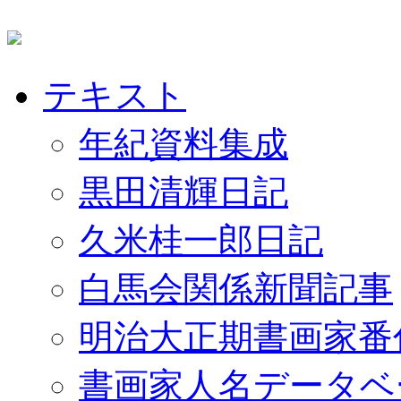
テキスト
年紀資料集成
黒田清輝日記
久米桂一郎日記
白馬会関係新聞記事
明治大正期書画家番
書画家人名データベ