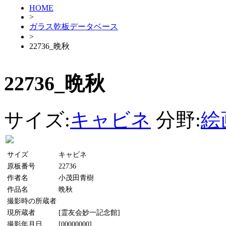
HOME
>
ガラス乾板データベース
>
22736_晩秋
22736_晩秋
サイズ:
キャビネ
分野:
絵
サイズ
キャビネ
原板番号
22736
作者名
小茂田青樹
作品名
晩秋
撮影時の所蔵者
現所蔵者
[霊友会妙一記念館]
撮影年月日
[00000000]