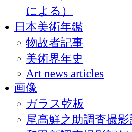
による）
日本美術年鑑
物故者記事
美術界年史
Art news articles
画像
ガラス乾板
尾高鮮之助調査撮影