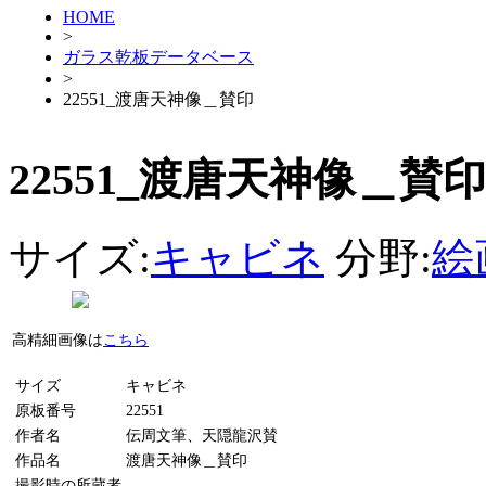
HOME
>
ガラス乾板データベース
>
22551_渡唐天神像＿賛印
22551_渡唐天神像＿賛印
サイズ:
キャビネ
分野:
絵
高精細画像は
こちら
サイズ
キャビネ
原板番号
22551
作者名
伝周文筆、天隠龍沢賛
作品名
渡唐天神像＿賛印
撮影時の所蔵者