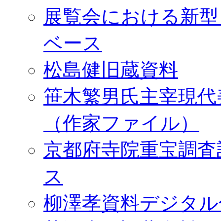
展覧会における新型
ベース
松島健旧蔵資料
笹木繁男氏主宰現代
（作家ファイル）
京都府寺院重宝調査
ス
柳澤孝資料デジタル