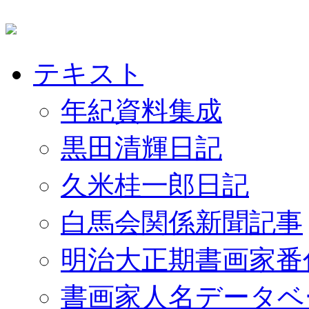
テキスト
年紀資料集成
黒田清輝日記
久米桂一郎日記
白馬会関係新聞記事
明治大正期書画家番
書画家人名データベ