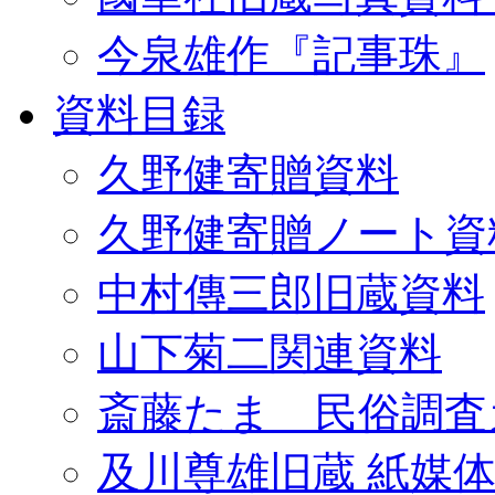
今泉雄作『記事珠』
資料目録
久野健寄贈資料
久野健寄贈ノート資
中村傳三郎旧蔵資料
山下菊二関連資料
斎藤たま 民俗調査
及川尊雄旧蔵 紙媒