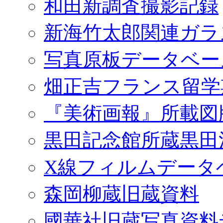
和田新調査撮影記録
新海竹太郎関連ガラ
写真原板データベー
畑正吉フランス留学
『美術画報』所載図
黒田記念館所蔵黒田
X線フィルムデータ
森岡柳蔵旧蔵資料
國華社旧蔵写真資料