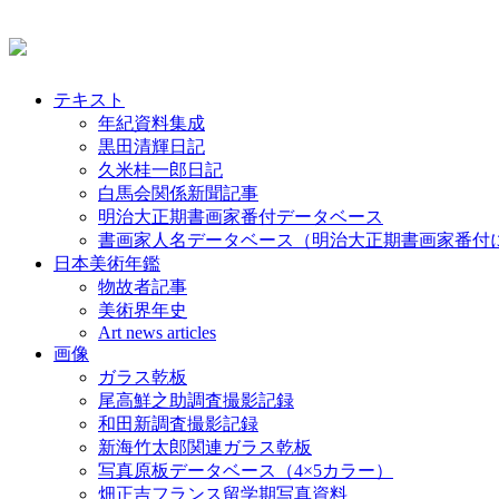
テキスト
年紀資料集成
黒田清輝日記
久米桂一郎日記
白馬会関係新聞記事
明治大正期書画家番付データベース
書画家人名データベース（明治大正期書画家番付
日本美術年鑑
物故者記事
美術界年史
Art news articles
画像
ガラス乾板
尾高鮮之助調査撮影記録
和田新調査撮影記録
新海竹太郎関連ガラス乾板
写真原板データベース（4×5カラー）
畑正吉フランス留学期写真資料