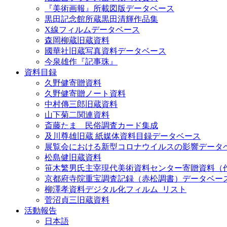
『美術画報』所載図版データベース
黒田記念館所蔵黒田清輝作品集
X線フィルムデータベース
森岡柳蔵旧蔵資料
國華社旧蔵写真資料データベース
今泉雄作『記事珠』
資料目録
久野健寄贈資料
久野健寄贈ノート資料
中村傳三郎旧蔵資料
山下菊二関連資料
斎藤たま 民俗調査カード集成
及川尊雄旧蔵 紙媒体資料目録データベース
展覧会における新型コロナウイルスの影響データ
松島健旧蔵資料
笹木繁男氏主宰現代美術資料センター寄贈資料（
京都府寺院重宝調査記録（赤松調書）データベー
柳澤孝資料デジタル化フィルム_リスト
菅沼貞三旧蔵資料
活動報告
日本語