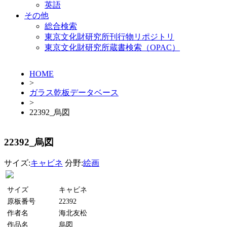
英語
その他
総合検索
東京文化財研究所刊行物リポジトリ
東京文化財研究所蔵書検索（OPAC）
HOME
>
ガラス乾板データベース
>
22392_烏図
22392_烏図
サイズ:
キャビネ
分野:
絵画
サイズ
キャビネ
原板番号
22392
作者名
海北友松
作品名
烏図