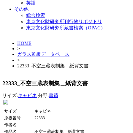
英語
その他
総合検索
東京文化財研究所刊行物リポジトリ
東京文化財研究所蔵書検索（OPAC）
HOME
>
ガラス乾板データベース
>
22333_不空三蔵表制集＿紙背文書
22333_不空三蔵表制集＿紙背文書
サイズ:
キャビネ
分野:
書蹟
サイズ
キャビネ
原板番号
22333
作者名
作品名
不空三蔵表制集＿紙背文書