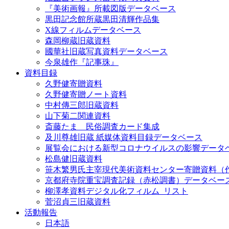
『美術画報』所載図版データベース
黒田記念館所蔵黒田清輝作品集
X線フィルムデータベース
森岡柳蔵旧蔵資料
國華社旧蔵写真資料データベース
今泉雄作『記事珠』
資料目録
久野健寄贈資料
久野健寄贈ノート資料
中村傳三郎旧蔵資料
山下菊二関連資料
斎藤たま 民俗調査カード集成
及川尊雄旧蔵 紙媒体資料目録データベース
展覧会における新型コロナウイルスの影響データ
松島健旧蔵資料
笹木繁男氏主宰現代美術資料センター寄贈資料（
京都府寺院重宝調査記録（赤松調書）データベー
柳澤孝資料デジタル化フィルム_リスト
菅沼貞三旧蔵資料
活動報告
日本語