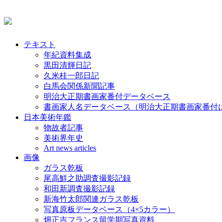
テキスト
年紀資料集成
黒田清輝日記
久米桂一郎日記
白馬会関係新聞記事
明治大正期書画家番付データベース
書画家人名データベース（明治大正期書画家番付
日本美術年鑑
物故者記事
美術界年史
Art news articles
画像
ガラス乾板
尾高鮮之助調査撮影記録
和田新調査撮影記録
新海竹太郎関連ガラス乾板
写真原板データベース（4×5カラー）
畑正吉フランス留学期写真資料