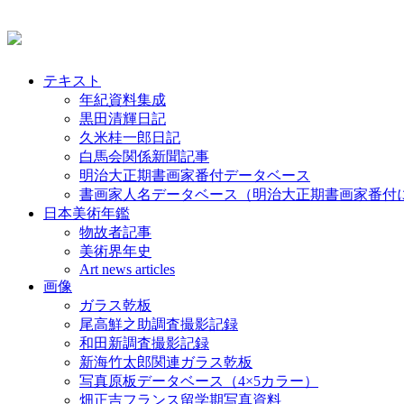
テキスト
年紀資料集成
黒田清輝日記
久米桂一郎日記
白馬会関係新聞記事
明治大正期書画家番付データベース
書画家人名データベース（明治大正期書画家番付
日本美術年鑑
物故者記事
美術界年史
Art news articles
画像
ガラス乾板
尾高鮮之助調査撮影記録
和田新調査撮影記録
新海竹太郎関連ガラス乾板
写真原板データベース（4×5カラー）
畑正吉フランス留学期写真資料