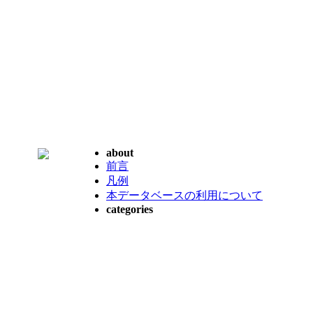
about
前言
凡例
本データベースの利用について
categories