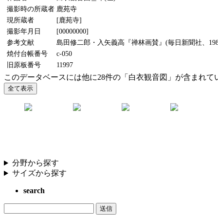
撮影時の所蔵者
鹿苑寺
現所蔵者
[鹿苑寺]
撮影年月日
[00000000]
参考文献
島田修二郎・入矢義高『禅林画賛』(毎日新聞社、198
焼付台帳番号
c-050
旧原板番号
11997
このデータベースには他に28件の「白衣観音図」が含まれて
分野から探す
サイズから探す
search