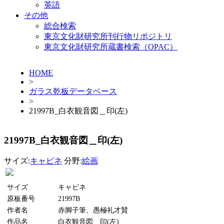
英語
その他
総合検索
東京文化財研究所刊行物リポジトリ
東京文化財研究所蔵書検索（OPAC）
HOME
>
ガラス乾板データベース
>
21997B_白衣観音図＿印(左)
21997B_白衣観音図＿印(左)
サイズ:
キャビネ
分野:
絵画
サイズ
キャビネ
原板番号
21997B
作者名
赤脚子筆、愚極礼才賛
作品名
白衣観音図＿印(左)