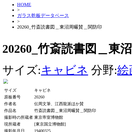
HOME
>
ガラス乾板データベース
>
20260_竹斎読書図＿東沼周曮賛＿関防印
20260_竹斎読書図＿
サイズ:
キャビネ
分野:
絵
サイズ
キャビネ
原板番号
20260
作者名
伝周文筆、江西龍派ほか賛
作品名
竹斎読書図＿東沼周曮賛＿関防印
撮影時の所蔵者
東京帝室博物館
現所蔵者
[東京国立博物館]
撮影年月日
19400325