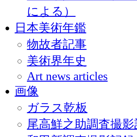
による）
日本美術年鑑
物故者記事
美術界年史
Art news articles
画像
ガラス乾板
尾高鮮之助調査撮影