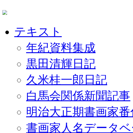
テキスト
年紀資料集成
黒田清輝日記
久米桂一郎日記
白馬会関係新聞記事
明治大正期書画家番
書画家人名データベ