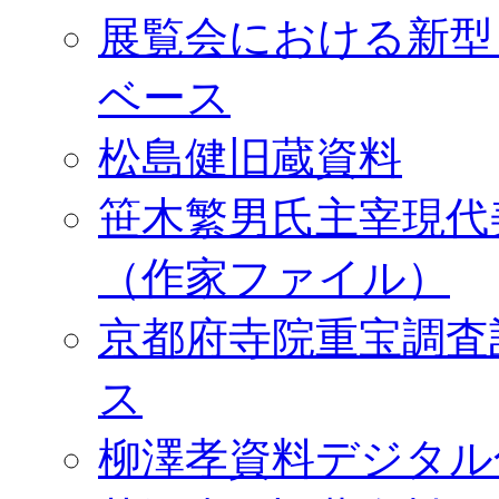
展覧会における新型
ベース
松島健旧蔵資料
笹木繁男氏主宰現代
（作家ファイル）
京都府寺院重宝調査
ス
柳澤孝資料デジタル