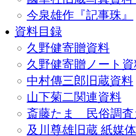
今泉雄作『記事珠』
資料目録
久野健寄贈資料
久野健寄贈ノート資
中村傳三郎旧蔵資料
山下菊二関連資料
斎藤たま 民俗調査
及川尊雄旧蔵 紙媒