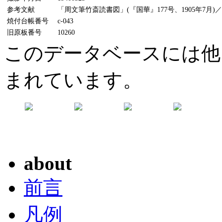
参考文献
「周文筆竹斎読書図」(『国華』177号、1905年7月)
焼付台帳番号
c-043
旧原板番号
10260
このデータベースには他
まれています。
about
前言
凡例