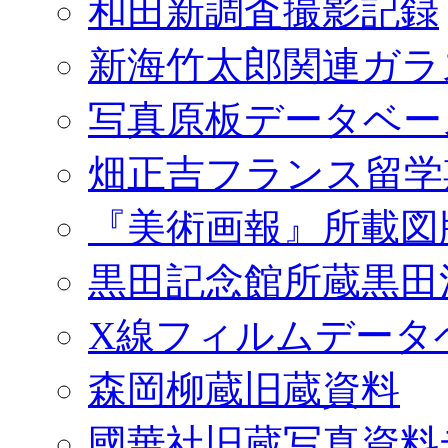
和田新調査撮影記録
新海竹太郎関連ガラ
写真原板データベー
畑正吉フランス留学
『美術画報』所載図
黒田記念館所蔵黒田
X線フィルムデータ
森岡柳蔵旧蔵資料
國華社旧蔵写真資料