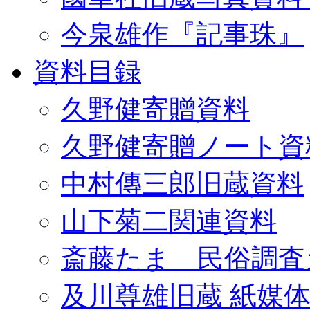
今泉雄作『記事珠』
資料目録
久野健寄贈資料
久野健寄贈ノート資
中村傳三郎旧蔵資料
山下菊二関連資料
斎藤たま 民俗調査
及川尊雄旧蔵 紙媒