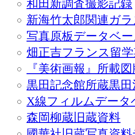
和田新調査撮影記録
新海竹太郎関連ガラ
写真原板データベー
畑正吉フランス留学
『美術画報』所載図
黒田記念館所蔵黒田
X線フィルムデータ
森岡柳蔵旧蔵資料
國華社旧蔵写真資料