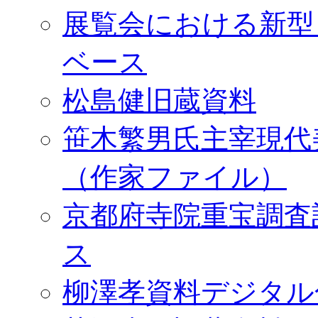
展覧会における新型
ベース
松島健旧蔵資料
笹木繁男氏主宰現代
（作家ファイル）
京都府寺院重宝調査
ス
柳澤孝資料デジタル