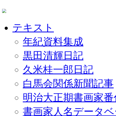
テキスト
年紀資料集成
黒田清輝日記
久米桂一郎日記
白馬会関係新聞記事
明治大正期書画家番
書画家人名データベ