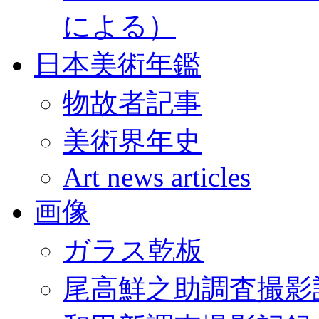
による）
日本美術年鑑
物故者記事
美術界年史
Art news articles
画像
ガラス乾板
尾高鮮之助調査撮影