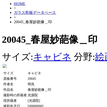
HOME
>
ガラス乾板データベース
>
20045_春屋妙葩像＿印
20045_春屋妙葩像＿印
サイズ:
キャビネ
分野:
絵
サイズ
キャビネ
原板番号
20045
作者名
明兆
作品名
春屋妙葩像＿印
撮影時の所蔵者
光源院
現所蔵者
[光源院]
撮影年月日
[00000000]