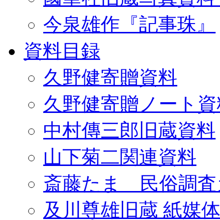
今泉雄作『記事珠』
資料目録
久野健寄贈資料
久野健寄贈ノート資
中村傳三郎旧蔵資料
山下菊二関連資料
斎藤たま 民俗調査
及川尊雄旧蔵 紙媒