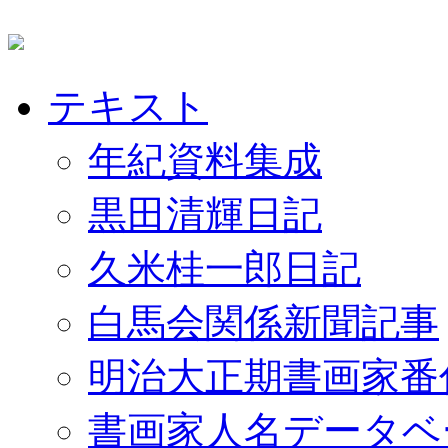
テキスト
年紀資料集成
黒田清輝日記
久米桂一郎日記
白馬会関係新聞記事
明治大正期書画家番
書画家人名データベ