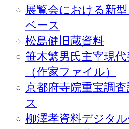
展覧会における新型
ベース
松島健旧蔵資料
笹木繁男氏主宰現代
（作家ファイル）
京都府寺院重宝調査
ス
柳澤孝資料デジタル