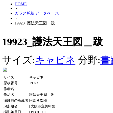
HOME
>
ガラス乾板データベース
>
19923_護法天王図＿跋
19923_護法天王図＿跋
サイズ:
キャビネ
分野:
書
サイズ
キャビネ
原板番号
19923
作者名
作品名
護法天王図＿跋
撮影時の所蔵者
阿部孝次郎
現所蔵者
[大阪市立美術館]
撮影年月日
[19391100]