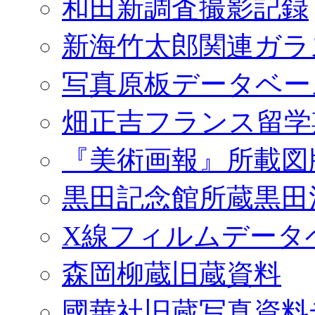
和田新調査撮影記録
新海竹太郎関連ガラ
写真原板データベー
畑正吉フランス留学
『美術画報』所載図
黒田記念館所蔵黒田
X線フィルムデータ
森岡柳蔵旧蔵資料
國華社旧蔵写真資料