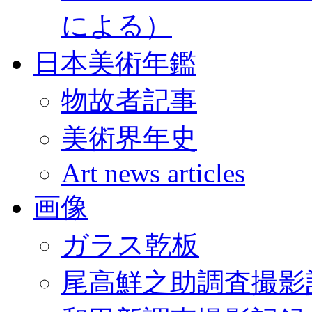
による）
日本美術年鑑
物故者記事
美術界年史
Art news articles
画像
ガラス乾板
尾高鮮之助調査撮影