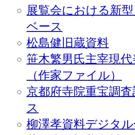
展覧会における新型
ベース
松島健旧蔵資料
笹木繁男氏主宰現代
（作家ファイル）
京都府寺院重宝調査
ス
柳澤孝資料デジタル