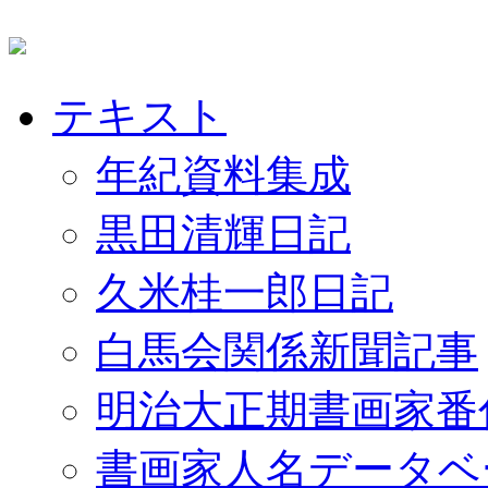
テキスト
年紀資料集成
黒田清輝日記
久米桂一郎日記
白馬会関係新聞記事
明治大正期書画家番
書画家人名データベ