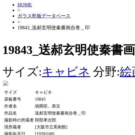
HOME
>
ガラス乾板データベース
>
19843_送郝玄明使秦書画合巻＿印
19843_送郝玄明使秦書
サイズ:
キャビネ
分野:
絵
サイズ
キャビネ
原板番号
19843
作者名
胡舜臣、荼京
作品名
送郝玄明使秦書画合巻＿印
撮影時の所蔵者
阿部孝次郎
現所蔵者
[大阪市立美術館]
撮影年月日
[19391100]