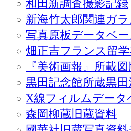
和田新調査撮影記録
新海竹太郎関連ガラ
写真原板データベー
畑正吉フランス留学
『美術画報』所載図
黒田記念館所蔵黒田
X線フィルムデータ
森岡柳蔵旧蔵資料
國華社旧蔵写真資料