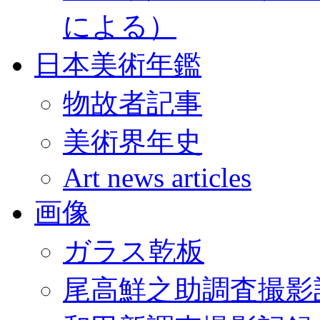
による）
日本美術年鑑
物故者記事
美術界年史
Art news articles
画像
ガラス乾板
尾高鮮之助調査撮影