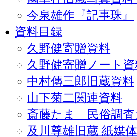
今泉雄作『記事珠』
資料目録
久野健寄贈資料
久野健寄贈ノート資
中村傳三郎旧蔵資料
山下菊二関連資料
斎藤たま 民俗調査
及川尊雄旧蔵 紙媒