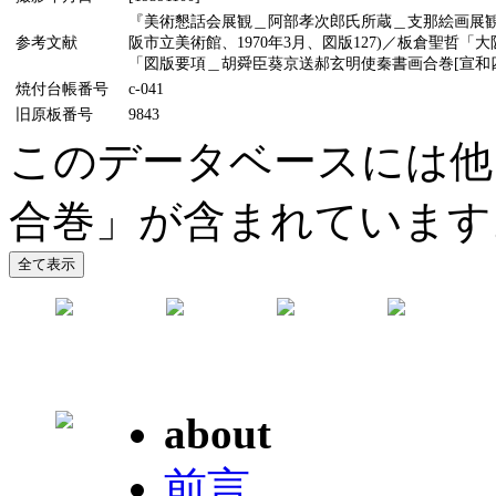
『美術懇話会展観＿阿部孝次郎氏所蔵＿支那絵画展観目録
参考文献
阪市立美術館、1970年3月、図版127)／板倉聖哲「大
「図版要項＿胡舜臣葵京送郝玄明使秦書画合巻[宣和四年
焼付台帳番号
c-041
旧原板番号
9843
このデータベースには他
合巻」が含まれています
about
前言