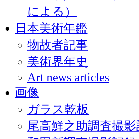
による）
日本美術年鑑
物故者記事
美術界年史
Art news articles
画像
ガラス乾板
尾高鮮之助調査撮影