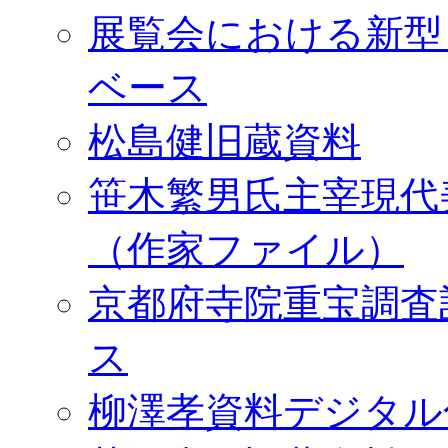
展覧会における新型
ベース
松島健旧蔵資料
笹木繁男氏主宰現代
（作家ファイル）
京都府寺院重宝調査
ス
柳澤孝資料デジタル