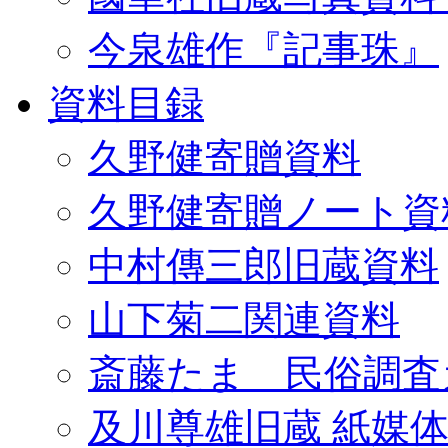
今泉雄作『記事珠』
資料目録
久野健寄贈資料
久野健寄贈ノート資
中村傳三郎旧蔵資料
山下菊二関連資料
斎藤たま 民俗調査
及川尊雄旧蔵 紙媒