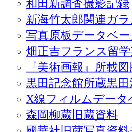
和田新調査撮影記録
新海竹太郎関連ガラ
写真原板データベー
畑正吉フランス留学
『美術画報』所載図
黒田記念館所蔵黒田
X線フィルムデータ
森岡柳蔵旧蔵資料
國華社旧蔵写真資料