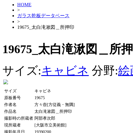
HOME
>
ガラス乾板データベース
>
19675_太白滝湫図＿所押印
19675_太白滝湫図＿所
サイズ:
キャビネ
分野:
絵
サイズ
キャビネ
原板番号
19675
作者名
方々壺[方従義・無隅]
作品名
太白滝湫図＿所押印
撮影時の所蔵者
阿部孝次郎
現所蔵者
[大阪市立美術館]
撮影年月日
19390200