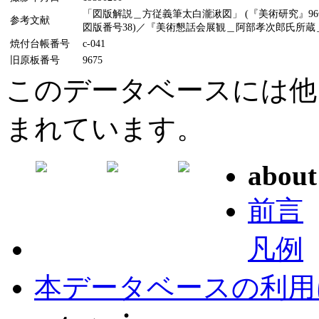
「図版解説＿方従義筆太白瀧湫図」 (『美術研究』96号
参考文献
図版番号38)／『美術懇話会展観＿阿部孝次郎氏所蔵＿
焼付台帳番号
c-041
旧原板番号
9675
このデータベースには他
まれています。
about
前言
凡例
本データベースの利用