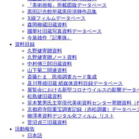
『美術画報』所載図版データベース
黒田記念館所蔵黒田清輝作品集
X線フィルムデータベース
森岡柳蔵旧蔵資料
國華社旧蔵写真資料データベース
今泉雄作『記事珠』
資料目録
久野健寄贈資料
久野健寄贈ノート資料
中村傳三郎旧蔵資料
山下菊二関連資料
斎藤たま 民俗調査カード集成
及川尊雄旧蔵 紙媒体資料目録データベース
展覧会における新型コロナウイルスの影響データ
松島健旧蔵資料
笹木繁男氏主宰現代美術資料センター寄贈資料（
京都府寺院重宝調査記録（赤松調書）データベー
柳澤孝資料デジタル化フィルム_リスト
菅沼貞三旧蔵資料
活動報告
日本語