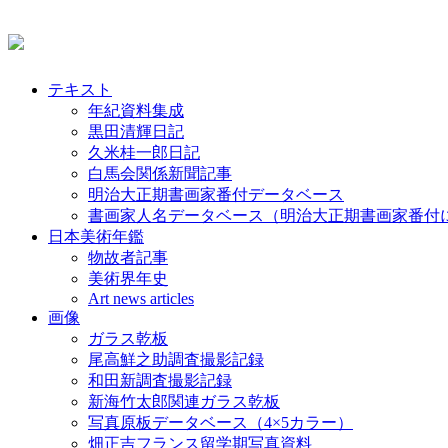
テキスト
年紀資料集成
黒田清輝日記
久米桂一郎日記
白馬会関係新聞記事
明治大正期書画家番付データベース
書画家人名データベース（明治大正期書画家番付
日本美術年鑑
物故者記事
美術界年史
Art news articles
画像
ガラス乾板
尾高鮮之助調査撮影記録
和田新調査撮影記録
新海竹太郎関連ガラス乾板
写真原板データベース（4×5カラー）
畑正吉フランス留学期写真資料