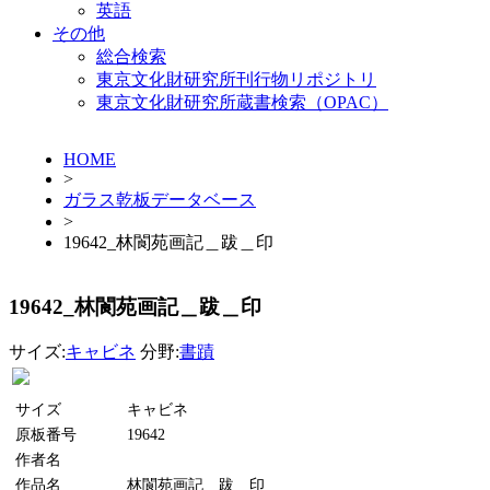
英語
その他
総合検索
東京文化財研究所刊行物リポジトリ
東京文化財研究所蔵書検索（OPAC）
HOME
>
ガラス乾板データベース
>
19642_林閬苑画記＿跋＿印
19642_林閬苑画記＿跋＿印
サイズ:
キャビネ
分野:
書蹟
サイズ
キャビネ
原板番号
19642
作者名
作品名
林閬苑画記＿跋＿印