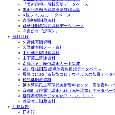
『美術画報』所載図版データベース
黒田記念館所蔵黒田清輝作品集
X線フィルムデータベース
森岡柳蔵旧蔵資料
國華社旧蔵写真資料データベース
今泉雄作『記事珠』
資料目録
久野健寄贈資料
久野健寄贈ノート資料
中村傳三郎旧蔵資料
山下菊二関連資料
斎藤たま 民俗調査カード集成
及川尊雄旧蔵 紙媒体資料目録データベース
展覧会における新型コロナウイルスの影響データ
松島健旧蔵資料
笹木繁男氏主宰現代美術資料センター寄贈資料（
京都府寺院重宝調査記録（赤松調書）データベー
柳澤孝資料デジタル化フィルム_リスト
菅沼貞三旧蔵資料
活動報告
日本語