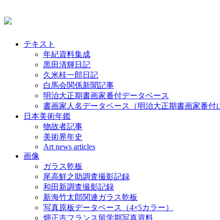
テキスト
年紀資料集成
黒田清輝日記
久米桂一郎日記
白馬会関係新聞記事
明治大正期書画家番付データベース
書画家人名データベース（明治大正期書画家番付
日本美術年鑑
物故者記事
美術界年史
Art news articles
画像
ガラス乾板
尾高鮮之助調査撮影記録
和田新調査撮影記録
新海竹太郎関連ガラス乾板
写真原板データベース（4×5カラー）
畑正吉フランス留学期写真資料