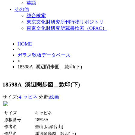
英語
その他
総合検索
東京文化財研究所刊行物リポジトリ
東京文化財研究所蔵書検索（OPAC）
HOME
>
ガラス乾板データベース
>
18598A_溪辺閑歩図＿款印(下)
18598A_溪辺閑歩図＿款印(下)
サイズ:
キャビネ
分野:
絵画
サイズ
キャビネ
原板番号
18598A
作者名
臺山[広瀬台山]
作品名
溪辺閑歩図＿款印(下)