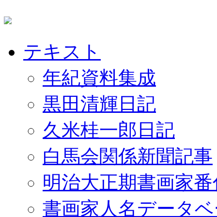
テキスト
年紀資料集成
黒田清輝日記
久米桂一郎日記
白馬会関係新聞記事
明治大正期書画家番
書画家人名データベ