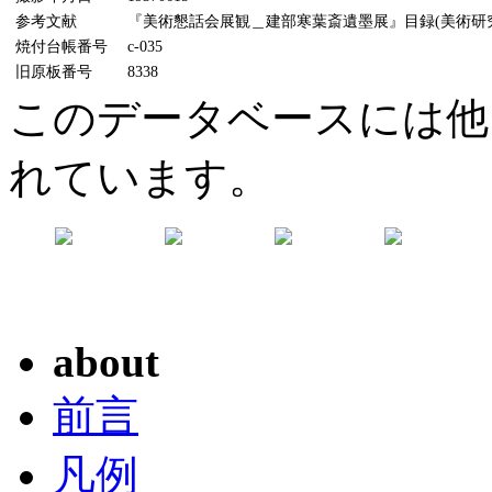
参考文献
『美術懇話会展観＿建部寒葉斎遺墨展』目録(美術研究所
焼付台帳番号
c-035
旧原板番号
8338
このデータベースには他
れています。
about
前言
凡例