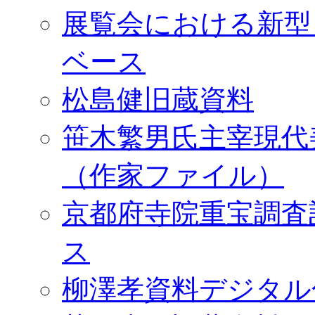
展覧会における新型
ベース
松島健旧蔵資料
笹木繁男氏主宰現代
（作家ファイル）
京都府寺院重宝調査
ス
柳澤孝資料デジタル