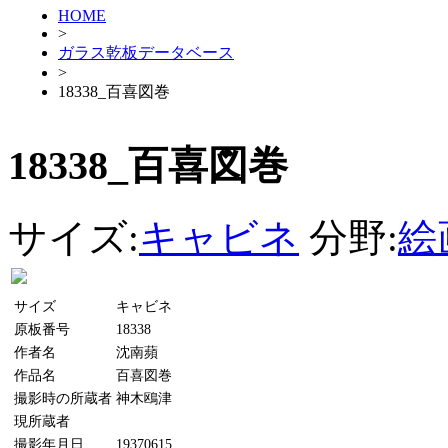
HOME
>
ガラス乾板データベース
>
18338_百喜図巻
18338_百喜図巻
サイズ:
キャビネ
分野:
絵
サイズ
キャビネ
原板番号
18338
作者名
沈南蘋
作品名
百喜図巻
撮影時の所蔵者
神木鴎津
現所蔵者
撮影年月日
19370615