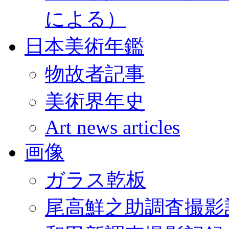
による）
日本美術年鑑
物故者記事
美術界年史
Art news articles
画像
ガラス乾板
尾高鮮之助調査撮影