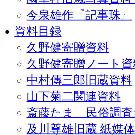
今泉雄作『記事珠』
資料目録
久野健寄贈資料
久野健寄贈ノート資
中村傳三郎旧蔵資料
山下菊二関連資料
斎藤たま 民俗調査
及川尊雄旧蔵 紙媒