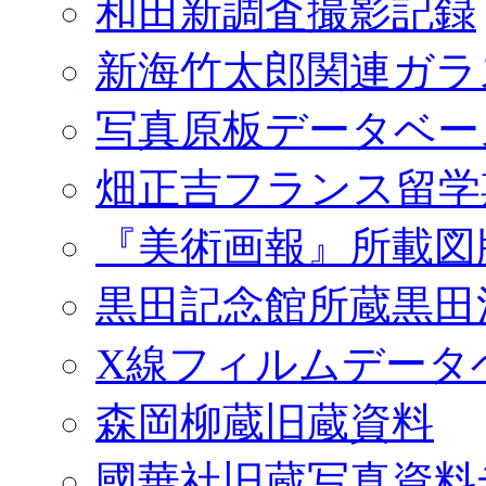
和田新調査撮影記録
新海竹太郎関連ガラ
写真原板データベー
畑正吉フランス留学
『美術画報』所載図
黒田記念館所蔵黒田
X線フィルムデータ
森岡柳蔵旧蔵資料
國華社旧蔵写真資料