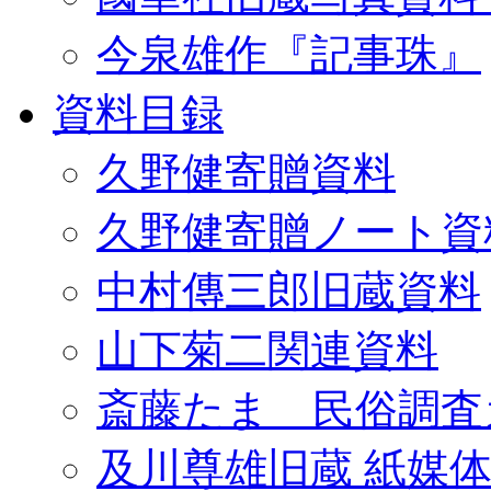
今泉雄作『記事珠』
資料目録
久野健寄贈資料
久野健寄贈ノート資
中村傳三郎旧蔵資料
山下菊二関連資料
斎藤たま 民俗調査
及川尊雄旧蔵 紙媒