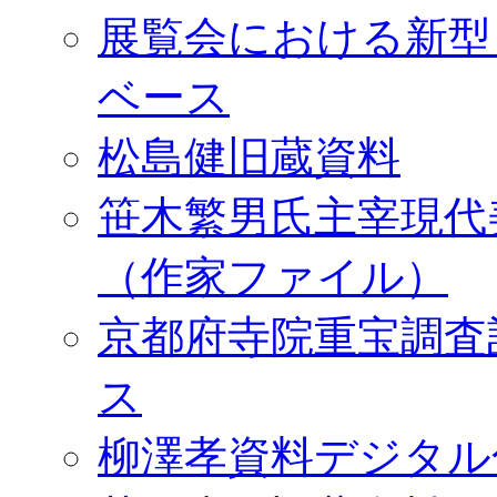
展覧会における新型
ベース
松島健旧蔵資料
笹木繁男氏主宰現代
（作家ファイル）
京都府寺院重宝調査
ス
柳澤孝資料デジタル