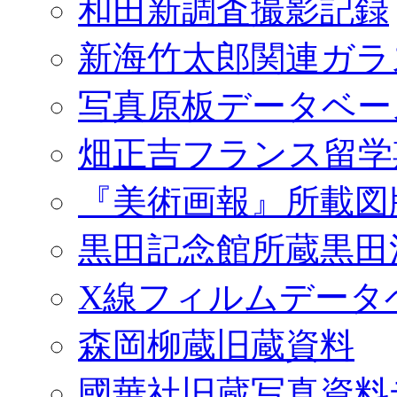
和田新調査撮影記録
新海竹太郎関連ガラ
写真原板データベー
畑正吉フランス留学
『美術画報』所載図
黒田記念館所蔵黒田
X線フィルムデータ
森岡柳蔵旧蔵資料
國華社旧蔵写真資料