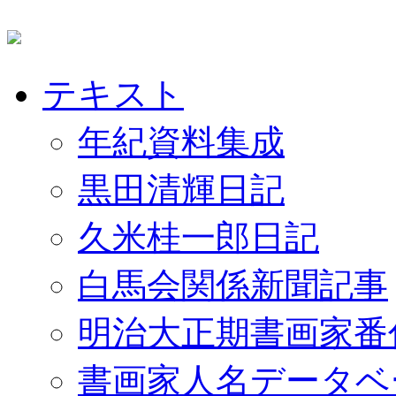
テキスト
年紀資料集成
黒田清輝日記
久米桂一郎日記
白馬会関係新聞記事
明治大正期書画家番
書画家人名データベ