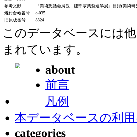
参考文献
『美術懇話会展観＿建部寒葉斎遺墨展』目録(美術研究所
焼付台帳番号
c-035
旧原板番号
8324
このデータベースには他
まれています。
about
前言
凡例
本データベースの利用
categories