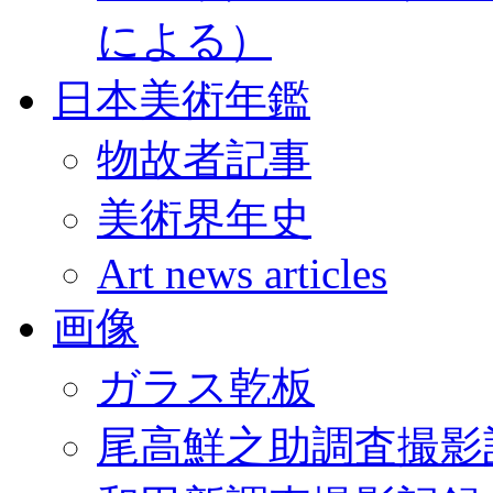
による）
日本美術年鑑
物故者記事
美術界年史
Art news articles
画像
ガラス乾板
尾高鮮之助調査撮影