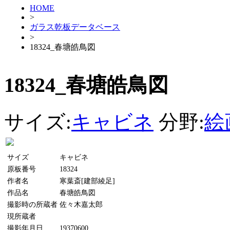
HOME
>
ガラス乾板データベース
>
18324_春塘皓鳥図
18324_春塘皓鳥図
サイズ:
キャビネ
分野:
絵
サイズ
キャビネ
原板番号
18324
作者名
寒葉斎[建部綾足]
作品名
春塘皓鳥図
撮影時の所蔵者
佐々木嘉太郎
現所蔵者
撮影年月日
19370600