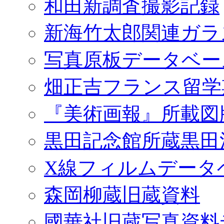
和田新調査撮影記録
新海竹太郎関連ガラ
写真原板データベー
畑正吉フランス留学
『美術画報』所載図
黒田記念館所蔵黒田
X線フィルムデータ
森岡柳蔵旧蔵資料
國華社旧蔵写真資料