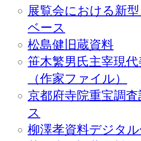
展覧会における新型
ベース
松島健旧蔵資料
笹木繁男氏主宰現代
（作家ファイル）
京都府寺院重宝調査
ス
柳澤孝資料デジタル