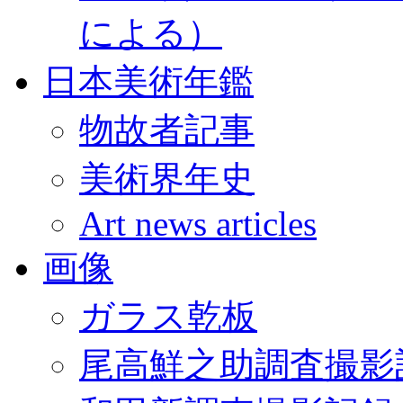
による）
日本美術年鑑
物故者記事
美術界年史
Art news articles
画像
ガラス乾板
尾高鮮之助調査撮影