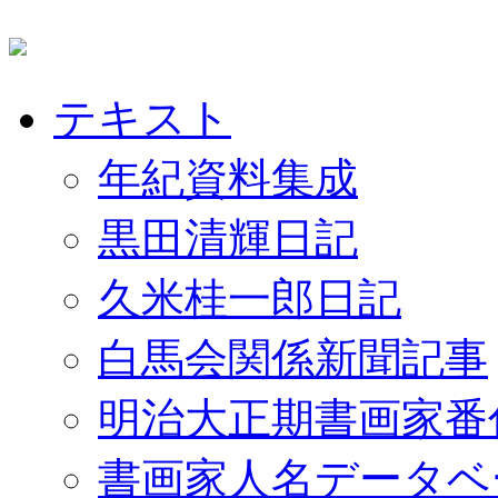
テキスト
年紀資料集成
黒田清輝日記
久米桂一郎日記
白馬会関係新聞記事
明治大正期書画家番
書画家人名データベ