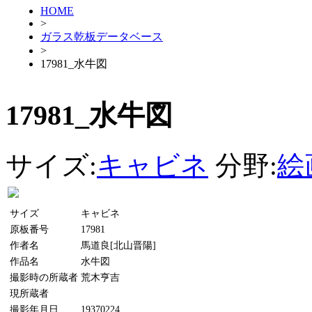
HOME
>
ガラス乾板データベース
>
17981_水牛図
17981_水牛図
サイズ:
キャビネ
分野:
絵
サイズ
キャビネ
原板番号
17981
作者名
馬道良[北山晋陽]
作品名
水牛図
撮影時の所蔵者
荒木亨吉
現所蔵者
撮影年月日
19370224