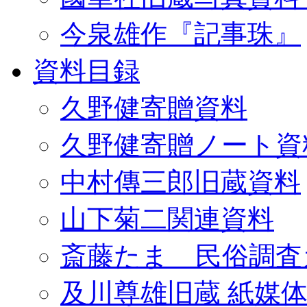
今泉雄作『記事珠』
資料目録
久野健寄贈資料
久野健寄贈ノート資
中村傳三郎旧蔵資料
山下菊二関連資料
斎藤たま 民俗調査
及川尊雄旧蔵 紙媒