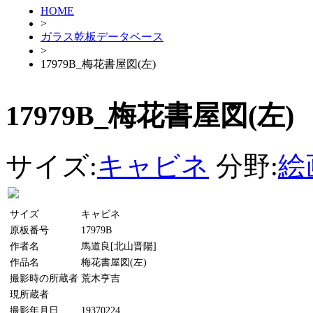
HOME
>
ガラス乾板データベース
>
17979B_梅花書屋図(左)
17979B_梅花書屋図(左)
サイズ:
キャビネ
分野:
絵
サイズ
キャビネ
原板番号
17979B
作者名
馬道良[北山晋陽]
作品名
梅花書屋図(左)
撮影時の所蔵者
荒木亨吉
現所蔵者
撮影年月日
19370224