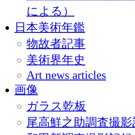
による）
日本美術年鑑
物故者記事
美術界年史
Art news articles
画像
ガラス乾板
尾高鮮之助調査撮影