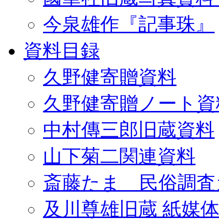
今泉雄作『記事珠』
資料目録
久野健寄贈資料
久野健寄贈ノート資
中村傳三郎旧蔵資料
山下菊二関連資料
斎藤たま 民俗調査
及川尊雄旧蔵 紙媒