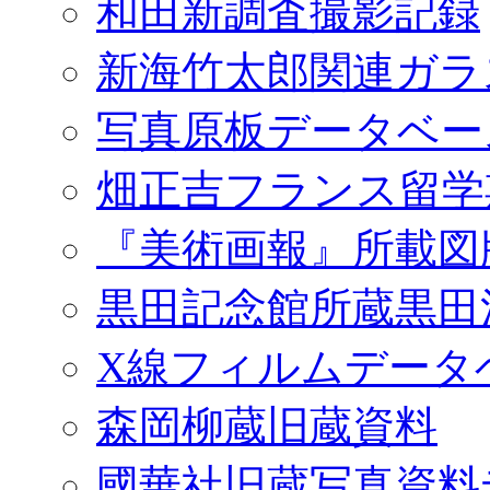
和田新調査撮影記録
新海竹太郎関連ガラ
写真原板データベー
畑正吉フランス留学
『美術画報』所載図
黒田記念館所蔵黒田
X線フィルムデータ
森岡柳蔵旧蔵資料
國華社旧蔵写真資料