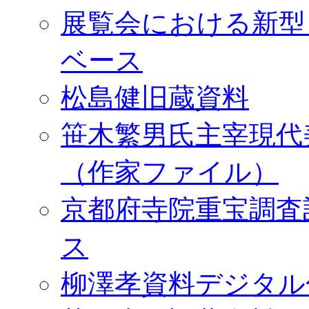
展覧会における新型
ベース
松島健旧蔵資料
笹木繁男氏主宰現代
（作家ファイル）
京都府寺院重宝調査
ス
柳澤孝資料デジタル