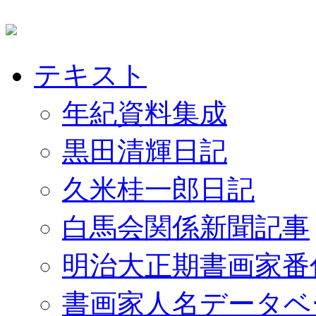
テキスト
年紀資料集成
黒田清輝日記
久米桂一郎日記
白馬会関係新聞記事
明治大正期書画家番
書画家人名データベ