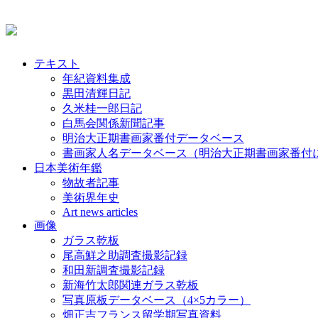
テキスト
年紀資料集成
黒田清輝日記
久米桂一郎日記
白馬会関係新聞記事
明治大正期書画家番付データベース
書画家人名データベース（明治大正期書画家番付
日本美術年鑑
物故者記事
美術界年史
Art news articles
画像
ガラス乾板
尾高鮮之助調査撮影記録
和田新調査撮影記録
新海竹太郎関連ガラス乾板
写真原板データベース（4×5カラー）
畑正吉フランス留学期写真資料