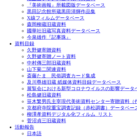
『美術画報』所載図版データベース
黒田記念館所蔵黒田清輝作品集
X線フィルムデータベース
森岡柳蔵旧蔵資料
國華社旧蔵写真資料データベース
今泉雄作『記事珠』
資料目録
久野健寄贈資料
久野健寄贈ノート資料
中村傳三郎旧蔵資料
山下菊二関連資料
斎藤たま 民俗調査カード集成
及川尊雄旧蔵 紙媒体資料目録データベース
展覧会における新型コロナウイルスの影響データ
松島健旧蔵資料
笹木繁男氏主宰現代美術資料センター寄贈資料（
京都府寺院重宝調査記録（赤松調書）データベー
柳澤孝資料デジタル化フィルム_リスト
菅沼貞三旧蔵資料
活動報告
日本語