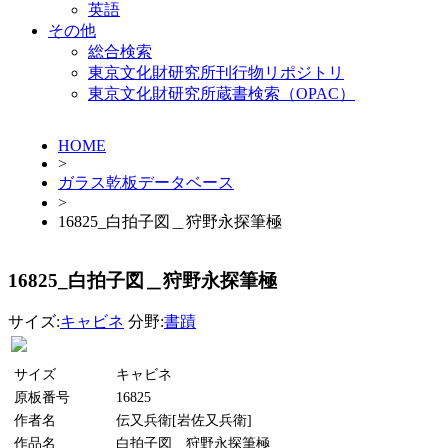
英語
その他
総合検索
東京文化財研究所刊行物リポジトリ
東京文化財研究所蔵書検索（OPAC）
HOME
>
ガラス乾板データベース
>
16825_白拍子図＿狩野永探筆極
16825_白拍子図＿狩野永探筆極
サイズ:
キャビネ
分野:
書蹟
サイズ
キャビネ
原板番号
16825
作者名
伝又兵衛[岩佐又兵衛]
作品名
白拍子図＿狩野永探筆極