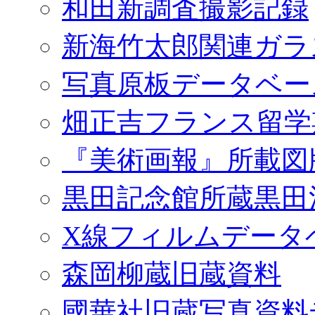
和田新調査撮影記録
新海竹太郎関連ガラ
写真原板データベー
畑正吉フランス留学
『美術画報』所載図
黒田記念館所蔵黒田
X線フィルムデータ
森岡柳蔵旧蔵資料
國華社旧蔵写真資料