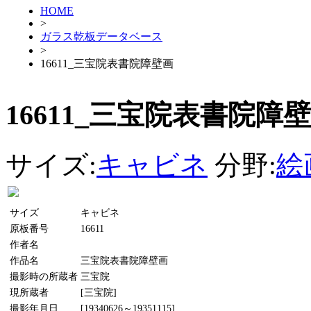
HOME
>
ガラス乾板データベース
>
16611_三宝院表書院障壁画
16611_三宝院表書院障
サイズ:
キャビネ
分野:
絵
サイズ
キャビネ
原板番号
16611
作者名
作品名
三宝院表書院障壁画
撮影時の所蔵者
三宝院
現所蔵者
[三宝院]
撮影年月日
[19340626～19351115]