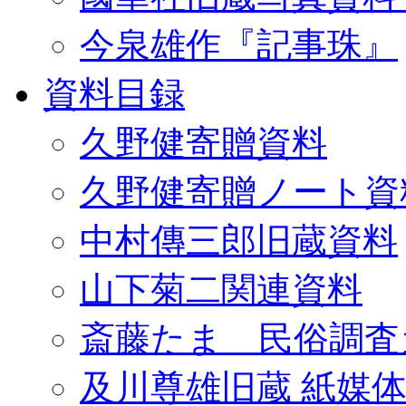
今泉雄作『記事珠』
資料目録
久野健寄贈資料
久野健寄贈ノート資
中村傳三郎旧蔵資料
山下菊二関連資料
斎藤たま 民俗調査
及川尊雄旧蔵 紙媒