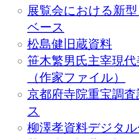
展覧会における新型
ベース
松島健旧蔵資料
笹木繁男氏主宰現代
（作家ファイル）
京都府寺院重宝調査
ス
柳澤孝資料デジタル