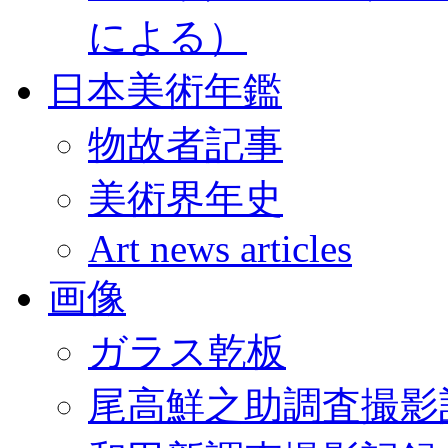
による）
日本美術年鑑
物故者記事
美術界年史
Art news articles
画像
ガラス乾板
尾高鮮之助調査撮影