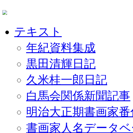
テキスト
年紀資料集成
黒田清輝日記
久米桂一郎日記
白馬会関係新聞記事
明治大正期書画家番
書画家人名データベ