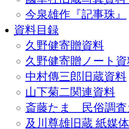
今泉雄作『記事珠』
資料目録
久野健寄贈資料
久野健寄贈ノート資
中村傳三郎旧蔵資料
山下菊二関連資料
斎藤たま 民俗調査
及川尊雄旧蔵 紙媒