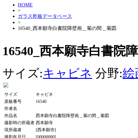
HOME
>
ガラス乾板データベース
>
16540_西本願寺白書院障壁画＿菊の間＿菊図
16540_西本願寺白書
サイズ:
キャビネ
分野:
絵
サイズ
キャビネ
原板番号
16540
作者名
作品名
西本願寺白書院障壁画＿菊の間＿菊図
撮影時の所蔵者
西本願寺
現所蔵者
[西本願寺]
撮影年月日
[00000000]