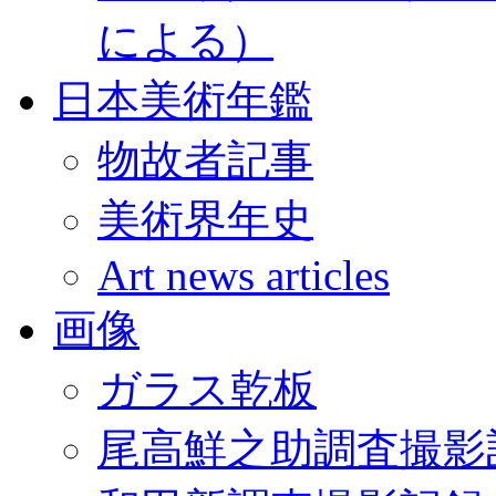
による）
日本美術年鑑
物故者記事
美術界年史
Art news articles
画像
ガラス乾板
尾高鮮之助調査撮影