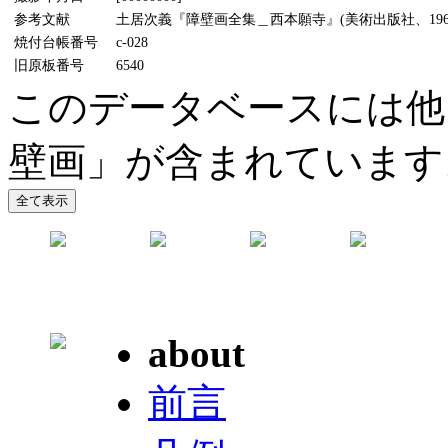
参考文献
土居次義『障壁画全集＿西本願寺』(美術出版社、1968
焼付台帳番号
c-028
旧原板番号
6540
このデータベースには他
壁画」が含まれています
about
前言