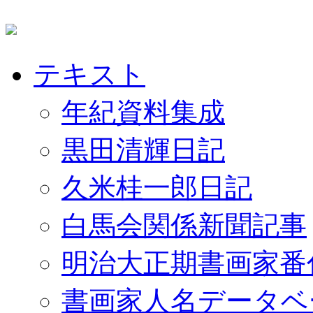
テキスト
年紀資料集成
黒田清輝日記
久米桂一郎日記
白馬会関係新聞記事
明治大正期書画家番
書画家人名データベ