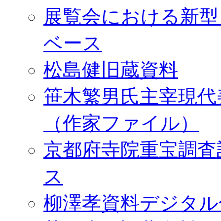
展覧会における新型
ベース
松島健旧蔵資料
笹木繁男氏主宰現代
（作家ファイル）
京都府寺院重宝調査
ス
柳澤孝資料デジタル