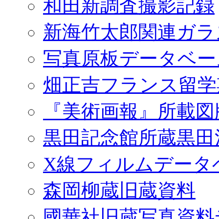
和田新調査撮影記録
新海竹太郎関連ガラ
写真原板データベー
畑正吉フランス留学
『美術画報』所載図
黒田記念館所蔵黒田
X線フィルムデータ
森岡柳蔵旧蔵資料
國華社旧蔵写真資料