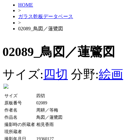
HOME
>
ガラス乾板データベース
>
02089_鳥図／蓮鷺図
02089_鳥図／蓮鷺図
サイズ:
四切
分野:
絵画
サイズ
四切
原板番号
02089
作者名
周耕／等梅
作品名
鳥図／蓮鷺図
撮影時の所蔵者
相見香雨
現所蔵者
撮影年月日
19360127