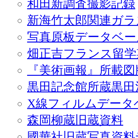
和田新調査撮影記録
新海竹太郎関連ガラ
写真原板データベー
畑正吉フランス留学
『美術画報』所載図
黒田記念館所蔵黒田
X線フィルムデータ
森岡柳蔵旧蔵資料
國華社旧蔵写真資料