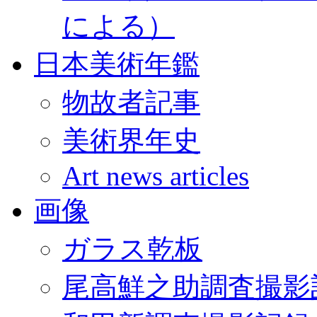
による）
日本美術年鑑
物故者記事
美術界年史
Art news articles
画像
ガラス乾板
尾高鮮之助調査撮影