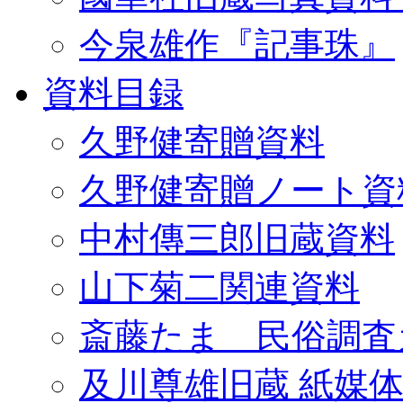
今泉雄作『記事珠』
資料目録
久野健寄贈資料
久野健寄贈ノート資
中村傳三郎旧蔵資料
山下菊二関連資料
斎藤たま 民俗調査
及川尊雄旧蔵 紙媒