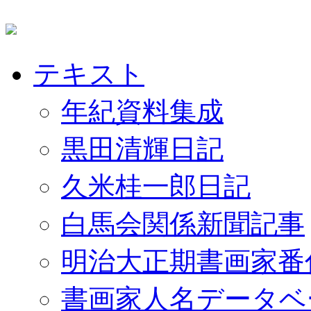
テキスト
年紀資料集成
黒田清輝日記
久米桂一郎日記
白馬会関係新聞記事
明治大正期書画家番
書画家人名データベ