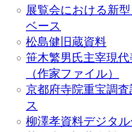
展覧会における新型
ベース
松島健旧蔵資料
笹木繁男氏主宰現代
（作家ファイル）
京都府寺院重宝調査
ス
柳澤孝資料デジタル