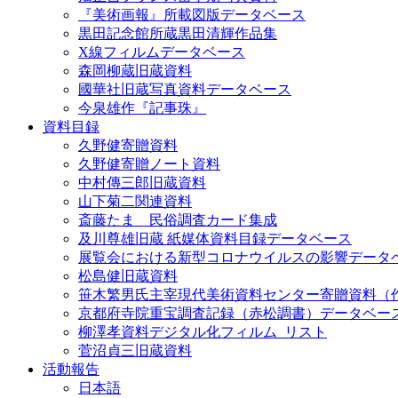
『美術画報』所載図版データベース
黒田記念館所蔵黒田清輝作品集
X線フィルムデータベース
森岡柳蔵旧蔵資料
國華社旧蔵写真資料データベース
今泉雄作『記事珠』
資料目録
久野健寄贈資料
久野健寄贈ノート資料
中村傳三郎旧蔵資料
山下菊二関連資料
斎藤たま 民俗調査カード集成
及川尊雄旧蔵 紙媒体資料目録データベース
展覧会における新型コロナウイルスの影響データ
松島健旧蔵資料
笹木繁男氏主宰現代美術資料センター寄贈資料（
京都府寺院重宝調査記録（赤松調書）データベー
柳澤孝資料デジタル化フィルム_リスト
菅沼貞三旧蔵資料
活動報告
日本語