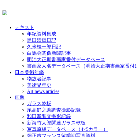
テキスト
年紀資料集成
黒田清輝日記
久米桂一郎日記
白馬会関係新聞記事
明治大正期書画家番付データベース
書画家人名データベース（明治大正期書画家番付
日本美術年鑑
物故者記事
美術界年史
Art news articles
画像
ガラス乾板
尾高鮮之助調査撮影記録
和田新調査撮影記録
新海竹太郎関連ガラス乾板
写真原板データベース（4×5カラー）
畑正吉フランス留学期写真資料