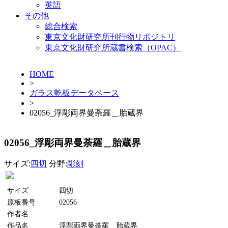
英語
その他
総合検索
東京文化財研究所刊行物リポジトリ
東京文化財研究所蔵書検索（OPAC）
HOME
>
ガラス乾板データベース
>
02056_浮彫両界曼荼羅＿胎蔵界
02056_浮彫両界曼荼羅＿胎蔵界
サイズ:
四切
分野:
彫刻
サイズ
四切
原板番号
02056
作者名
作品名
浮彫両界曼荼羅＿胎蔵界