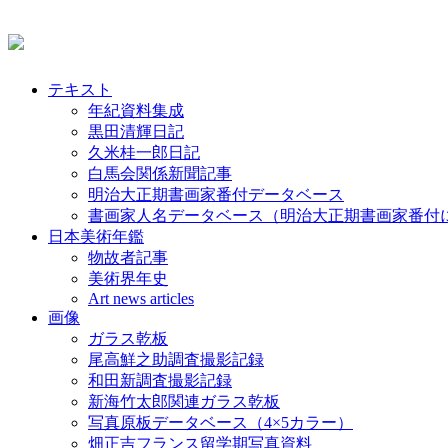
テキスト
年紀資料集成
黒田清輝日記
久米桂一郎日記
白馬会関係新聞記事
明治大正期書画家番付データベース
書画家人名データベース（明治大正期書画家番付
日本美術年鑑
物故者記事
美術界年史
Art news articles
画像
ガラス乾板
尾高鮮之助調査撮影記録
和田新調査撮影記録
新海竹太郎関連ガラス乾板
写真原板データベース（4×5カラー）
畑正吉フランス留学期写真資料