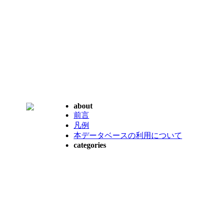
about
前言
凡例
本データベースの利用について
categories