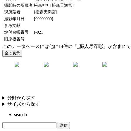
撮影時の所蔵者
松森神社[松森天満宮]
現所蔵者
[松森天満宮]
撮影年月日
[00000000]
参考文献
焼付台帳番号
f-021
旧原板番号
このデータベースには他に14件の「_職人尽浮彫」が含まれ
分野から探す
サイズから探す
search