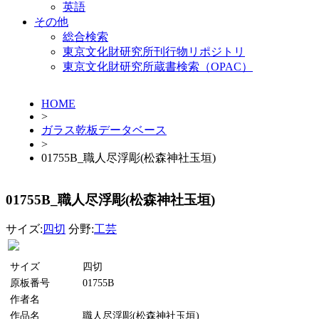
英語
その他
総合検索
東京文化財研究所刊行物リポジトリ
東京文化財研究所蔵書検索（OPAC）
HOME
>
ガラス乾板データベース
>
01755B_職人尽浮彫(松森神社玉垣)
01755B_職人尽浮彫(松森神社玉垣)
サイズ:
四切
分野:
工芸
サイズ
四切
原板番号
01755B
作者名
作品名
職人尽浮彫(松森神社玉垣)