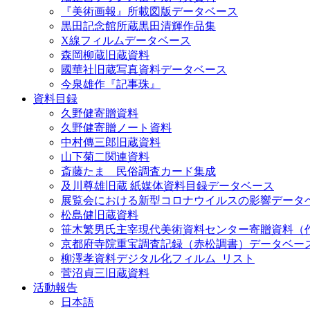
『美術画報』所載図版データベース
黒田記念館所蔵黒田清輝作品集
X線フィルムデータベース
森岡柳蔵旧蔵資料
國華社旧蔵写真資料データベース
今泉雄作『記事珠』
資料目録
久野健寄贈資料
久野健寄贈ノート資料
中村傳三郎旧蔵資料
山下菊二関連資料
斎藤たま 民俗調査カード集成
及川尊雄旧蔵 紙媒体資料目録データベース
展覧会における新型コロナウイルスの影響データ
松島健旧蔵資料
笹木繁男氏主宰現代美術資料センター寄贈資料（
京都府寺院重宝調査記録（赤松調書）データベー
柳澤孝資料デジタル化フィルム_リスト
菅沼貞三旧蔵資料
活動報告
日本語