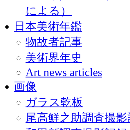
による）
日本美術年鑑
物故者記事
美術界年史
Art news articles
画像
ガラス乾板
尾高鮮之助調査撮影