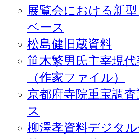
展覧会における新型
ベース
松島健旧蔵資料
笹木繁男氏主宰現代
（作家ファイル）
京都府寺院重宝調査
ス
柳澤孝資料デジタル