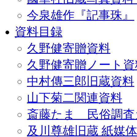
今泉雄作『記事珠』
資料目録
久野健寄贈資料
久野健寄贈ノート資
中村傳三郎旧蔵資料
山下菊二関連資料
斎藤たま 民俗調査
及川尊雄旧蔵 紙媒