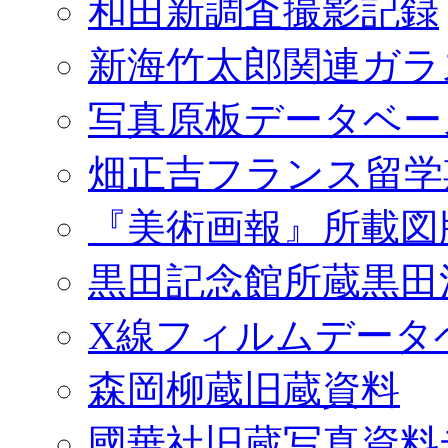
和田新調査撮影記録
新海竹太郎関連ガラ
写真原板データベー
畑正吉フランス留学
『美術画報』所載図
黒田記念館所蔵黒田
X線フィルムデータ
森岡柳蔵旧蔵資料
國華社旧蔵写真資料