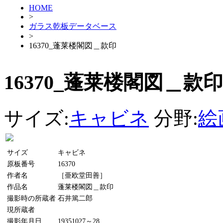
HOME
>
ガラス乾板データベース
>
16370_蓬莱楼閣図＿款印
16370_蓬莱楼閣図＿款印
サイズ:
キャビネ
分野:
絵
サイズ
キャビネ
原板番号
16370
作者名
［亜欧堂田善］
作品名
蓬莱楼閣図＿款印
撮影時の所蔵者
石井篤二郎
現所蔵者
撮影年月日
19351027～28