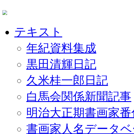
テキスト
年紀資料集成
黒田清輝日記
久米桂一郎日記
白馬会関係新聞記事
明治大正期書画家番
書画家人名データベ