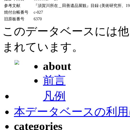
参考文献
『須賀川所在＿田善遺品展観』目録 (美術研究所、1935
焼付台帳番号
c-027
旧原板番号
6370
このデータベースには他
まれています。
about
前言
凡例
本データベースの利用
categories