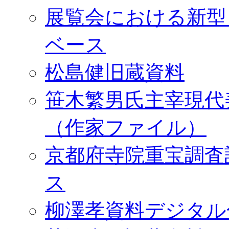
展覧会における新型
ベース
松島健旧蔵資料
笹木繁男氏主宰現代
（作家ファイル）
京都府寺院重宝調査
ス
柳澤孝資料デジタル