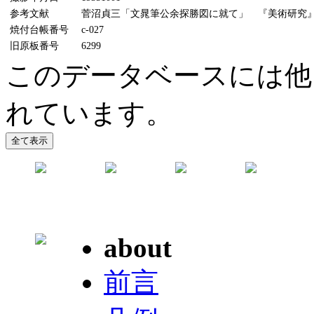
参考文献
菅沼貞三「文晁筆公余探勝図に就て」 『美術研究』47号
焼付台帳番号
c-027
旧原板番号
6299
このデータベースには他
れています。
about
前言