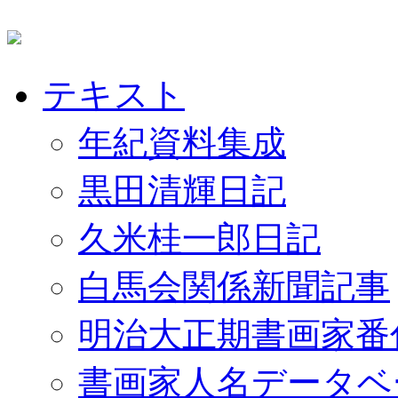
テキスト
年紀資料集成
黒田清輝日記
久米桂一郎日記
白馬会関係新聞記事
明治大正期書画家番
書画家人名データベ