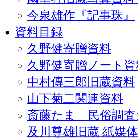
今泉雄作『記事珠』
資料目録
久野健寄贈資料
久野健寄贈ノート資
中村傳三郎旧蔵資料
山下菊二関連資料
斎藤たま 民俗調査
及川尊雄旧蔵 紙媒