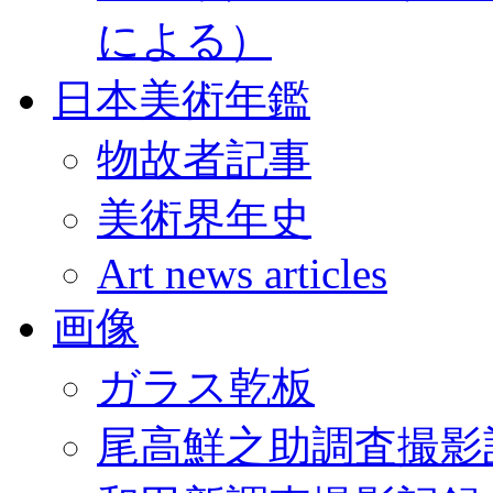
による）
日本美術年鑑
物故者記事
美術界年史
Art news articles
画像
ガラス乾板
尾高鮮之助調査撮影