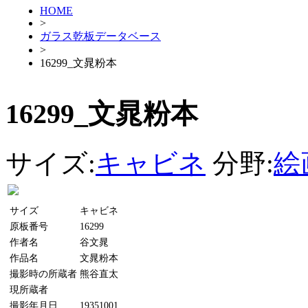
HOME
>
ガラス乾板データベース
>
16299_文晁粉本
16299_文晁粉本
サイズ:
キャビネ
分野:
絵
サイズ
キャビネ
原板番号
16299
作者名
谷文晁
作品名
文晁粉本
撮影時の所蔵者
熊谷直太
現所蔵者
撮影年月日
19351001