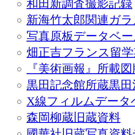
和田新調査撮影記録
新海竹太郎関連ガラ
写真原板データベー
畑正吉フランス留学
『美術画報』所載図
黒田記念館所蔵黒田
X線フィルムデータ
森岡柳蔵旧蔵資料
國華社旧蔵写真資料