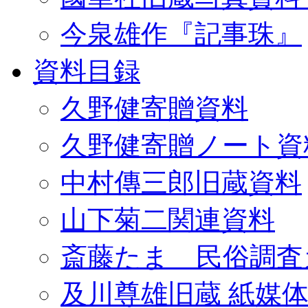
今泉雄作『記事珠』
資料目録
久野健寄贈資料
久野健寄贈ノート資
中村傳三郎旧蔵資料
山下菊二関連資料
斎藤たま 民俗調査
及川尊雄旧蔵 紙媒