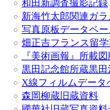
和田新調査撮影記録
新海竹太郎関連ガラ
写真原板データベー
畑正吉フランス留学
『美術画報』所載図
黒田記念館所蔵黒田
X線フィルムデータ
森岡柳蔵旧蔵資料
國華社旧蔵写真資料