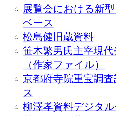
展覧会における新型
ベース
松島健旧蔵資料
笹木繁男氏主宰現代
（作家ファイル）
京都府寺院重宝調査
ス
柳澤孝資料デジタル