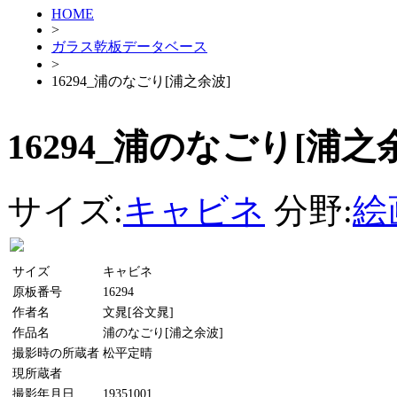
HOME
>
ガラス乾板データベース
>
16294_浦のなごり[浦之余波]
16294_浦のなごり[浦之
サイズ:
キャビネ
分野:
絵
サイズ
キャビネ
原板番号
16294
作者名
文晁[谷文晁]
作品名
浦のなごり[浦之余波]
撮影時の所蔵者
松平定晴
現所蔵者
撮影年月日
19351001