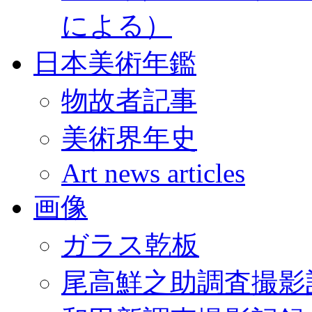
による）
日本美術年鑑
物故者記事
美術界年史
Art news articles
画像
ガラス乾板
尾高鮮之助調査撮影