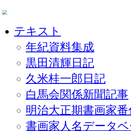
テキスト
年紀資料集成
黒田清輝日記
久米桂一郎日記
白馬会関係新聞記事
明治大正期書画家番
書画家人名データベ