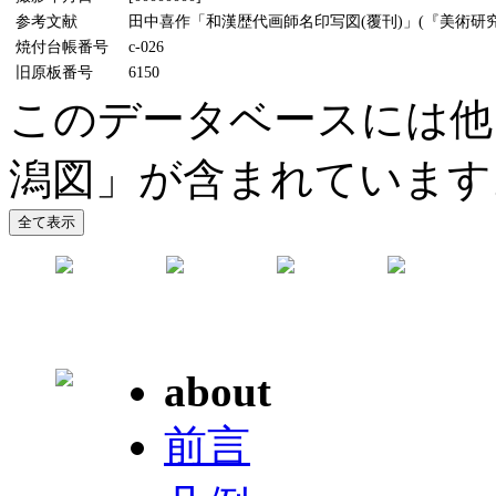
参考文献
田中喜作「和漢歴代画師名印写図(覆刊)」(『美術研究』4
焼付台帳番号
c-026
旧原板番号
6150
このデータベースには他
潟図」が含まれています
about
前言