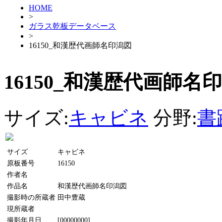
HOME
>
ガラス乾板データベース
>
16150_和漢歴代画師名印潟図
16150_和漢歴代画師名
サイズ:
キャビネ
分野:
書
サイズ
キャビネ
原板番号
16150
作者名
作品名
和漢歴代画師名印潟図
撮影時の所蔵者
田中豊蔵
現所蔵者
撮影年月日
[00000000]