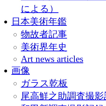
による）
日本美術年鑑
物故者記事
美術界年史
Art news articles
画像
ガラス乾板
尾高鮮之助調査撮影