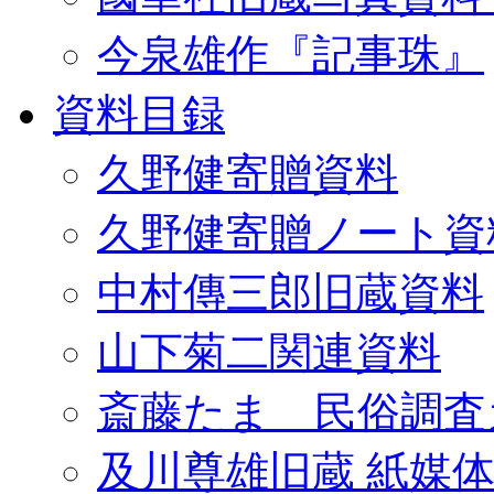
今泉雄作『記事珠』
資料目録
久野健寄贈資料
久野健寄贈ノート資
中村傳三郎旧蔵資料
山下菊二関連資料
斎藤たま 民俗調査
及川尊雄旧蔵 紙媒