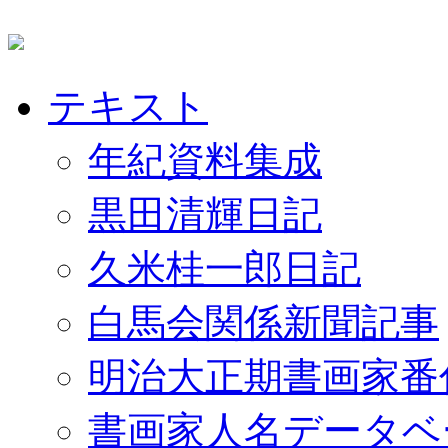
テキスト
年紀資料集成
黒田清輝日記
久米桂一郎日記
白馬会関係新聞記事
明治大正期書画家番
書画家人名データベ