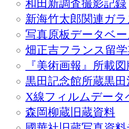
和田新調査撮影記録
新海竹太郎関連ガラ
写真原板データベー
畑正吉フランス留学
『美術画報』所載図
黒田記念館所蔵黒田
X線フィルムデータ
森岡柳蔵旧蔵資料
國華社旧蔵写真資料