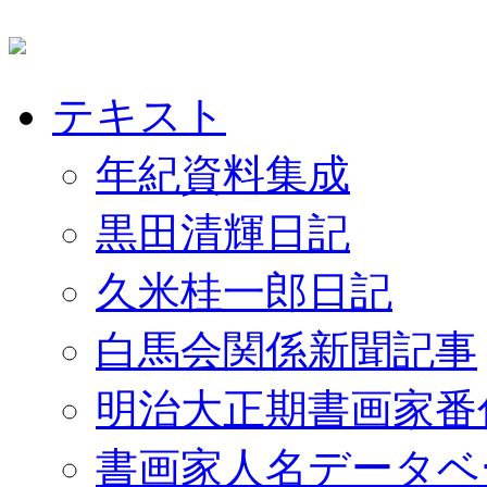
テキスト
年紀資料集成
黒田清輝日記
久米桂一郎日記
白馬会関係新聞記事
明治大正期書画家番
書画家人名データベ