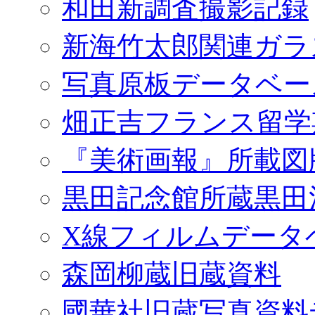
和田新調査撮影記録
新海竹太郎関連ガラ
写真原板データベー
畑正吉フランス留学
『美術画報』所載図
黒田記念館所蔵黒田
X線フィルムデータ
森岡柳蔵旧蔵資料
國華社旧蔵写真資料