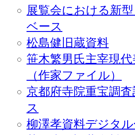
展覧会における新型
ベース
松島健旧蔵資料
笹木繁男氏主宰現代
（作家ファイル）
京都府寺院重宝調査
ス
柳澤孝資料デジタル