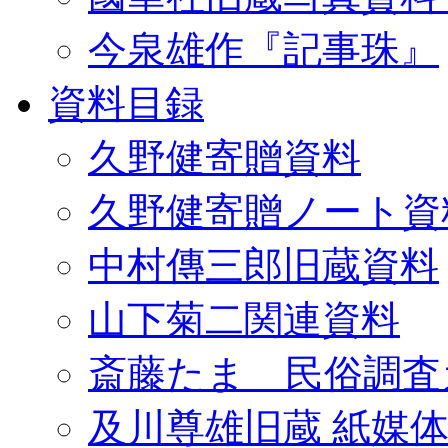
今泉雄作『記事珠』
資料目録
久野健寄贈資料
久野健寄贈ノート資
中村傳三郎旧蔵資料
山下菊二関連資料
斎藤たま 民俗調査
及川尊雄旧蔵 紙媒