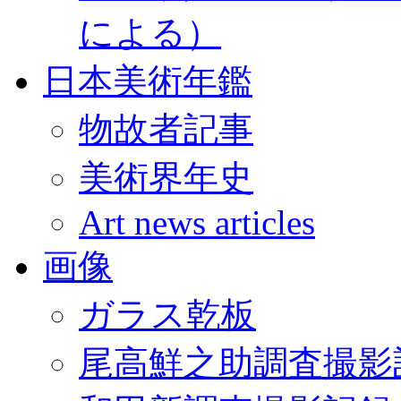
による）
日本美術年鑑
物故者記事
美術界年史
Art news articles
画像
ガラス乾板
尾高鮮之助調査撮影