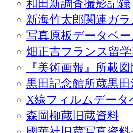
和田新調査撮影記録
新海竹太郎関連ガラ
写真原板データベー
畑正吉フランス留学
『美術画報』所載図
黒田記念館所蔵黒田
X線フィルムデータ
森岡柳蔵旧蔵資料
國華社旧蔵写真資料