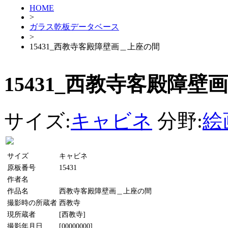
HOME
>
ガラス乾板データベース
>
15431_西教寺客殿障壁画＿上座の間
15431_西教寺客殿障壁
サイズ:
キャビネ
分野:
絵
サイズ
キャビネ
原板番号
15431
作者名
作品名
西教寺客殿障壁画＿上座の間
撮影時の所蔵者
西教寺
現所蔵者
[西教寺]
撮影年月日
[00000000]