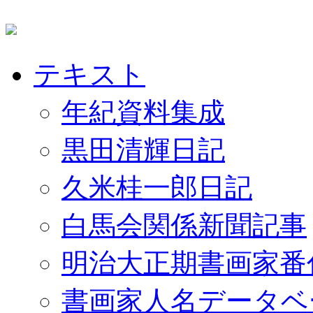
テキスト
年紀資料集成
黒田清輝日記
久米桂一郎日記
白馬会関係新聞記事
明治大正期書画家番
書画家人名データベ