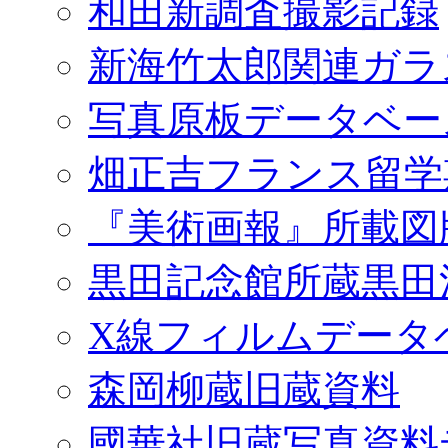
和田新調査撮影記録
新海竹太郎関連ガラ
写真原板データベー
畑正吉フランス留学
『美術画報』所載図
黒田記念館所蔵黒田
X線フィルムデータ
森岡柳蔵旧蔵資料
國華社旧蔵写真資料