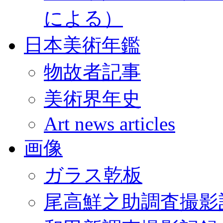
による）
日本美術年鑑
物故者記事
美術界年史
Art news articles
画像
ガラス乾板
尾高鮮之助調査撮影