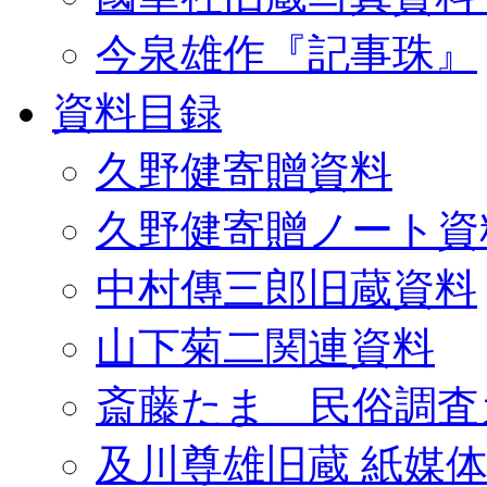
今泉雄作『記事珠』
資料目録
久野健寄贈資料
久野健寄贈ノート資
中村傳三郎旧蔵資料
山下菊二関連資料
斎藤たま 民俗調査
及川尊雄旧蔵 紙媒