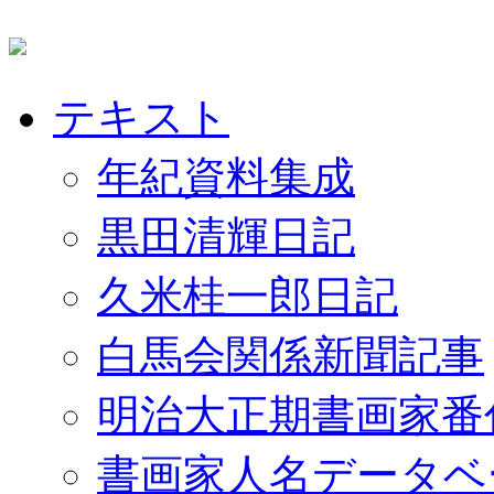
テキスト
年紀資料集成
黒田清輝日記
久米桂一郎日記
白馬会関係新聞記事
明治大正期書画家番
書画家人名データベ