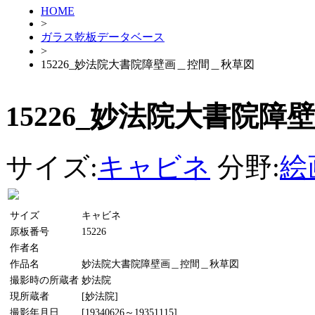
HOME
>
ガラス乾板データベース
>
15226_妙法院大書院障壁画＿控間＿秋草図
15226_妙法院大書院
サイズ:
キャビネ
分野:
絵
サイズ
キャビネ
原板番号
15226
作者名
作品名
妙法院大書院障壁画＿控間＿秋草図
撮影時の所蔵者
妙法院
現所蔵者
[妙法院]
撮影年月日
[19340626～19351115]