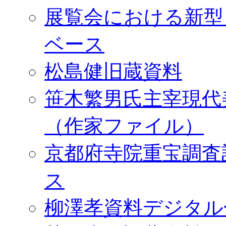
展覧会における新型
ベース
松島健旧蔵資料
笹木繁男氏主宰現代
（作家ファイル）
京都府寺院重宝調査
ス
柳澤孝資料デジタル