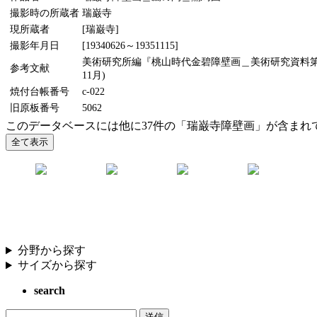
撮影時の所蔵者
瑞巌寺
現所蔵者
[瑞巌寺]
撮影年月日
[19340626～19351115]
美術研究所編『桃山時代金碧障壁画＿美術研究資料第5輯』
参考文献
11月)
焼付台帳番号
c-022
旧原板番号
5062
このデータベースには他に37件の「瑞巌寺障壁画」が含まれ
分野から探す
サイズから探す
search