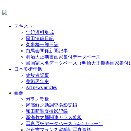
テキスト
年紀資料集成
黒田清輝日記
久米桂一郎日記
白馬会関係新聞記事
明治大正期書画家番付データベース
書画家人名データベース（明治大正期書画家番付
日本美術年鑑
物故者記事
美術界年史
Art news articles
画像
ガラス乾板
尾高鮮之助調査撮影記録
和田新調査撮影記録
新海竹太郎関連ガラス乾板
写真原板データベース（4×5カラー）
畑正吉フランス留学期写真資料