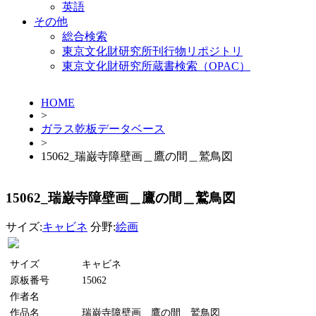
英語
その他
総合検索
東京文化財研究所刊行物リポジトリ
東京文化財研究所蔵書検索（OPAC）
HOME
>
ガラス乾板データベース
>
15062_瑞巌寺障壁画＿鷹の間＿鷲鳥図
15062_瑞巌寺障壁画＿鷹の間＿鷲鳥図
サイズ:
キャビネ
分野:
絵画
サイズ
キャビネ
原板番号
15062
作者名
作品名
瑞巌寺障壁画＿鷹の間＿鷲鳥図