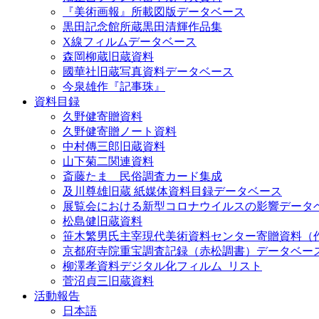
『美術画報』所載図版データベース
黒田記念館所蔵黒田清輝作品集
X線フィルムデータベース
森岡柳蔵旧蔵資料
國華社旧蔵写真資料データベース
今泉雄作『記事珠』
資料目録
久野健寄贈資料
久野健寄贈ノート資料
中村傳三郎旧蔵資料
山下菊二関連資料
斎藤たま 民俗調査カード集成
及川尊雄旧蔵 紙媒体資料目録データベース
展覧会における新型コロナウイルスの影響データ
松島健旧蔵資料
笹木繁男氏主宰現代美術資料センター寄贈資料（
京都府寺院重宝調査記録（赤松調書）データベー
柳澤孝資料デジタル化フィルム_リスト
菅沼貞三旧蔵資料
活動報告
日本語