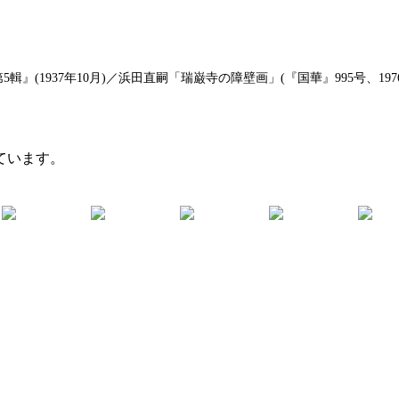
(1937年10月)／浜田直嗣「瑞巌寺の障壁画」(『国華』995号、1976
ています。