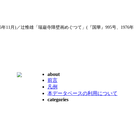
年11月)／辻惟雄「瑞巌寺障壁画めぐつて」(『国華』995号、1976年
about
前言
凡例
本データベースの利用について
categories