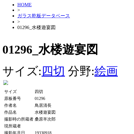
HOME
>
ガラス乾板データベース
>
01296_水楼遊宴図
01296_水楼遊宴図
サイズ:
四切
分野:
絵画
サイズ
四切
原板番号
01296
作者名
鳥居清長
作品名
水楼遊宴図
撮影時の所蔵者
桑原羊次郎
現所蔵者
撮影年月日
19330918