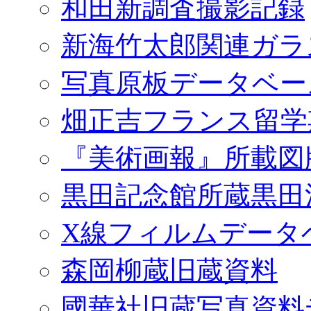
和田新調査撮影記録
新海竹太郎関連ガラ
写真原板データベー
畑正吉フランス留学
『美術画報』所載図
黒田記念館所蔵黒田
X線フィルムデータ
森岡柳蔵旧蔵資料
國華社旧蔵写真資料