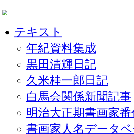
テキスト
年紀資料集成
黒田清輝日記
久米桂一郎日記
白馬会関係新聞記事
明治大正期書画家番
書画家人名データベ