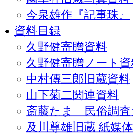
今泉雄作『記事珠』
資料目録
久野健寄贈資料
久野健寄贈ノート資
中村傳三郎旧蔵資料
山下菊二関連資料
斎藤たま 民俗調査
及川尊雄旧蔵 紙媒