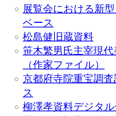
展覧会における新型
ベース
松島健旧蔵資料
笹木繁男氏主宰現代
（作家ファイル）
京都府寺院重宝調査
ス
柳澤孝資料デジタル