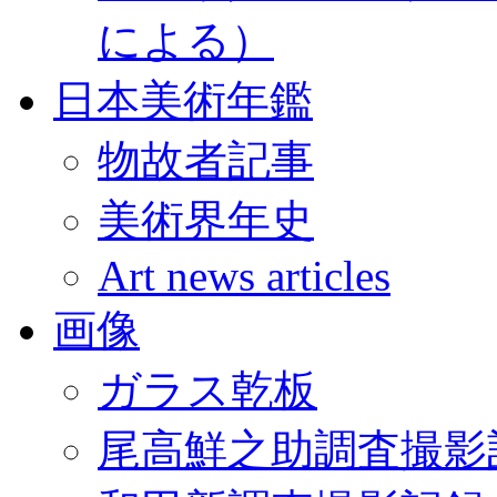
による）
日本美術年鑑
物故者記事
美術界年史
Art news articles
画像
ガラス乾板
尾高鮮之助調査撮影