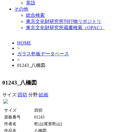
英語
その他
総合検索
東京文化財研究所刊行物リポジトリ
東京文化財研究所蔵書検索（OPAC）
HOME
>
ガラス乾板データベース
>
01243_八橋図
01243_八橋図
サイズ:
四切
分野:
絵画
サイズ
四切
原板番号
01243
作者名
乾山[尾形乾山]
作品名
八橋図