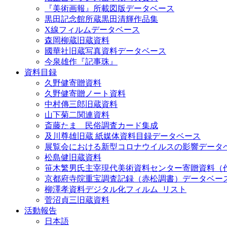
『美術画報』所載図版データベース
黒田記念館所蔵黒田清輝作品集
X線フィルムデータベース
森岡柳蔵旧蔵資料
國華社旧蔵写真資料データベース
今泉雄作『記事珠』
資料目録
久野健寄贈資料
久野健寄贈ノート資料
中村傳三郎旧蔵資料
山下菊二関連資料
斎藤たま 民俗調査カード集成
及川尊雄旧蔵 紙媒体資料目録データベース
展覧会における新型コロナウイルスの影響データ
松島健旧蔵資料
笹木繁男氏主宰現代美術資料センター寄贈資料（
京都府寺院重宝調査記録（赤松調書）データベー
柳澤孝資料デジタル化フィルム_リスト
菅沼貞三旧蔵資料
活動報告
日本語