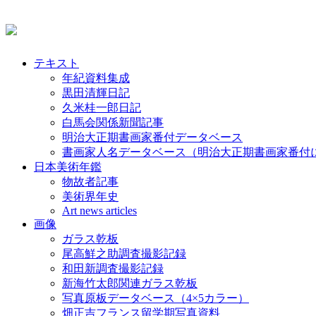
テキスト
年紀資料集成
黒田清輝日記
久米桂一郎日記
白馬会関係新聞記事
明治大正期書画家番付データベース
書画家人名データベース（明治大正期書画家番付
日本美術年鑑
物故者記事
美術界年史
Art news articles
画像
ガラス乾板
尾高鮮之助調査撮影記録
和田新調査撮影記録
新海竹太郎関連ガラス乾板
写真原板データベース（4×5カラー）
畑正吉フランス留学期写真資料