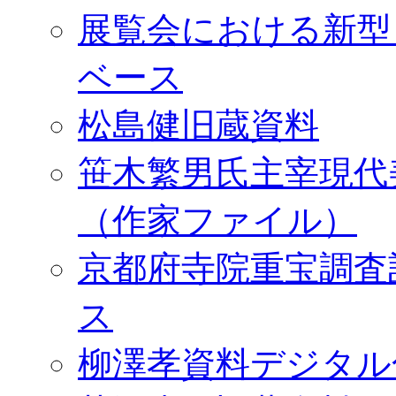
展覧会における新型
ベース
松島健旧蔵資料
笹木繁男氏主宰現代
（作家ファイル）
京都府寺院重宝調査
ス
柳澤孝資料デジタル