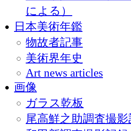
による）
日本美術年鑑
物故者記事
美術界年史
Art news articles
画像
ガラス乾板
尾高鮮之助調査撮影