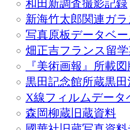
和田新調査撮影記録
新海竹太郎関連ガラ
写真原板データベー
畑正吉フランス留学
『美術画報』所載図
黒田記念館所蔵黒田
X線フィルムデータ
森岡柳蔵旧蔵資料
國華社旧蔵写真資料