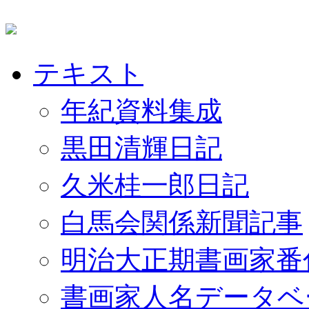
テキスト
年紀資料集成
黒田清輝日記
久米桂一郎日記
白馬会関係新聞記事
明治大正期書画家番
書画家人名データベ