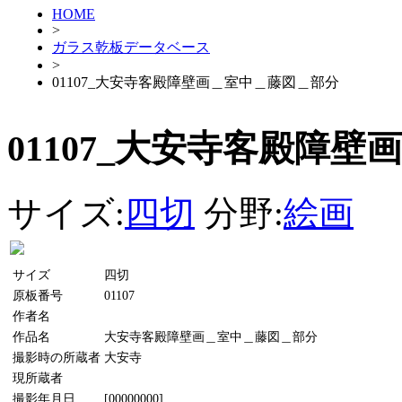
HOME
>
ガラス乾板データベース
>
01107_大安寺客殿障壁画＿室中＿藤図＿部分
01107_大安寺客殿障
サイズ:
四切
分野:
絵画
サイズ
四切
原板番号
01107
作者名
作品名
大安寺客殿障壁画＿室中＿藤図＿部分
撮影時の所蔵者
大安寺
現所蔵者
撮影年月日
[00000000]