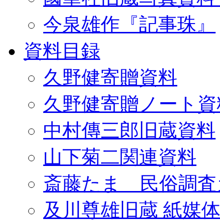
今泉雄作『記事珠』
資料目録
久野健寄贈資料
久野健寄贈ノート資
中村傳三郎旧蔵資料
山下菊二関連資料
斎藤たま 民俗調査
及川尊雄旧蔵 紙媒