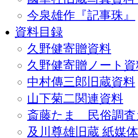
今泉雄作『記事珠』
資料目録
久野健寄贈資料
久野健寄贈ノート資
中村傳三郎旧蔵資料
山下菊二関連資料
斎藤たま 民俗調査
及川尊雄旧蔵 紙媒