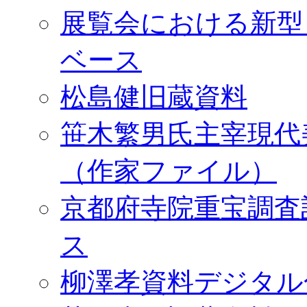
展覧会における新型
ベース
松島健旧蔵資料
笹木繁男氏主宰現代
（作家ファイル）
京都府寺院重宝調査
ス
柳澤孝資料デジタル