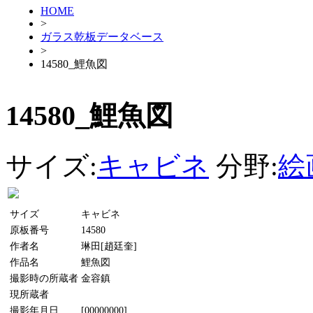
HOME
>
ガラス乾板データベース
>
14580_鯉魚図
14580_鯉魚図
サイズ:
キャビネ
分野:
絵
サイズ
キャビネ
原板番号
14580
作者名
琳田[趙廷奎]
作品名
鯉魚図
撮影時の所蔵者
金容鎮
現所蔵者
撮影年月日
[00000000]