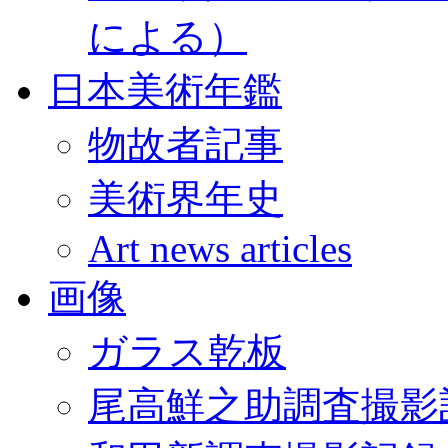
による）
日本美術年鑑
物故者記事
美術界年史
Art news articles
画像
ガラス乾板
尾高鮮之助調査撮影