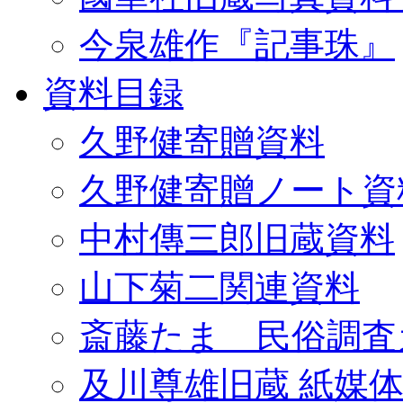
今泉雄作『記事珠』
資料目録
久野健寄贈資料
久野健寄贈ノート資
中村傳三郎旧蔵資料
山下菊二関連資料
斎藤たま 民俗調査
及川尊雄旧蔵 紙媒