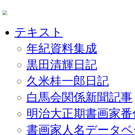
テキスト
年紀資料集成
黒田清輝日記
久米桂一郎日記
白馬会関係新聞記事
明治大正期書画家番
書画家人名データベ