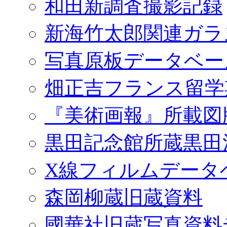
和田新調査撮影記録
新海竹太郎関連ガラ
写真原板データベー
畑正吉フランス留学
『美術画報』所載図
黒田記念館所蔵黒田
X線フィルムデータ
森岡柳蔵旧蔵資料
國華社旧蔵写真資料