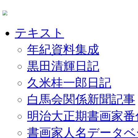
テキスト
年紀資料集成
黒田清輝日記
久米桂一郎日記
白馬会関係新聞記事
明治大正期書画家番
書画家人名データベ