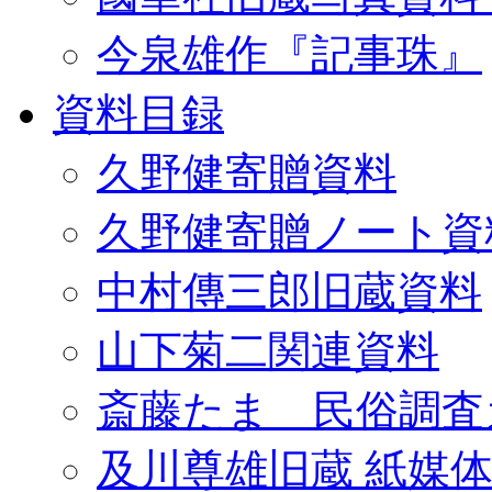
今泉雄作『記事珠』
資料目録
久野健寄贈資料
久野健寄贈ノート資
中村傳三郎旧蔵資料
山下菊二関連資料
斎藤たま 民俗調査
及川尊雄旧蔵 紙媒