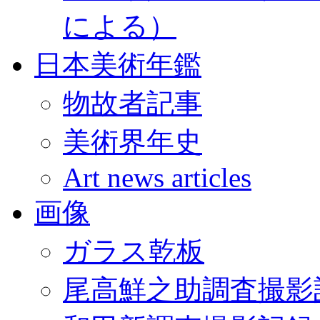
による）
日本美術年鑑
物故者記事
美術界年史
Art news articles
画像
ガラス乾板
尾高鮮之助調査撮影