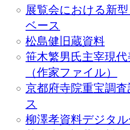
展覧会における新型
ベース
松島健旧蔵資料
笹木繁男氏主宰現代
（作家ファイル）
京都府寺院重宝調査
ス
柳澤孝資料デジタル