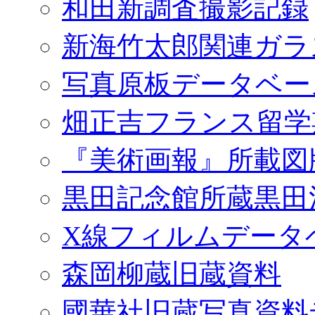
和田新調査撮影記録
新海竹太郎関連ガラ
写真原板データベー
畑正吉フランス留学
『美術画報』所載図
黒田記念館所蔵黒田
X線フィルムデータ
森岡柳蔵旧蔵資料
國華社旧蔵写真資料