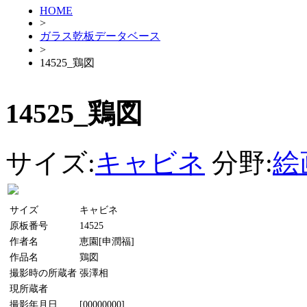
HOME
>
ガラス乾板データベース
>
14525_鶏図
14525_鶏図
サイズ:
キャビネ
分野:
絵
サイズ
キャビネ
原板番号
14525
作者名
恵園[申潤福]
作品名
鶏図
撮影時の所蔵者
張澤相
現所蔵者
撮影年月日
[00000000]