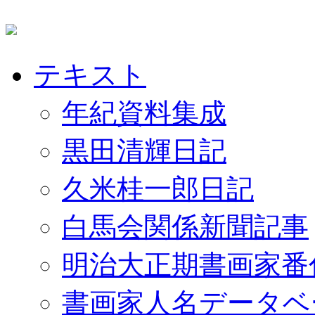
テキスト
年紀資料集成
黒田清輝日記
久米桂一郎日記
白馬会関係新聞記事
明治大正期書画家番
書画家人名データベ