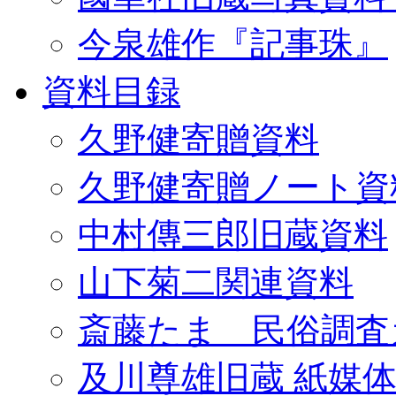
今泉雄作『記事珠』
資料目録
久野健寄贈資料
久野健寄贈ノート資
中村傳三郎旧蔵資料
山下菊二関連資料
斎藤たま 民俗調査
及川尊雄旧蔵 紙媒