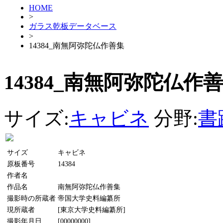
HOME
>
ガラス乾板データベース
>
14384_南無阿弥陀仏作善集
14384_南無阿弥陀仏作
サイズ:
キャビネ
分野:
書
サイズ
キャビネ
原板番号
14384
作者名
作品名
南無阿弥陀仏作善集
撮影時の所蔵者
帝国大学史料編纂所
現所蔵者
[東京大学史料編纂所]
撮影年月日
[00000000]