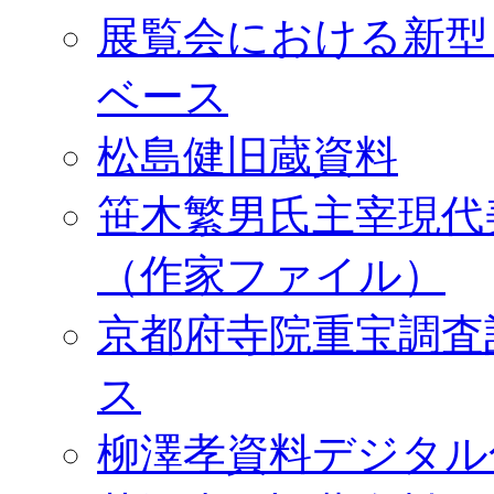
展覧会における新型
ベース
松島健旧蔵資料
笹木繁男氏主宰現代
（作家ファイル）
京都府寺院重宝調査
ス
柳澤孝資料デジタル