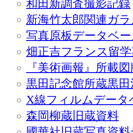
和田新調査撮影記録
新海竹太郎関連ガラ
写真原板データベー
畑正吉フランス留学
『美術画報』所載図
黒田記念館所蔵黒田
X線フィルムデータ
森岡柳蔵旧蔵資料
國華社旧蔵写真資料