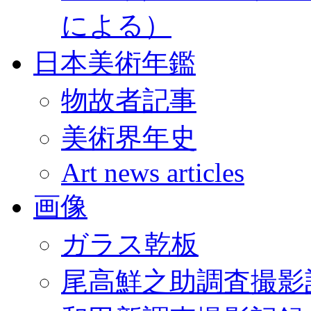
による）
日本美術年鑑
物故者記事
美術界年史
Art news articles
画像
ガラス乾板
尾高鮮之助調査撮影