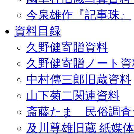
今泉雄作『記事珠』
資料目録
久野健寄贈資料
久野健寄贈ノート資
中村傳三郎旧蔵資料
山下菊二関連資料
斎藤たま 民俗調査
及川尊雄旧蔵 紙媒