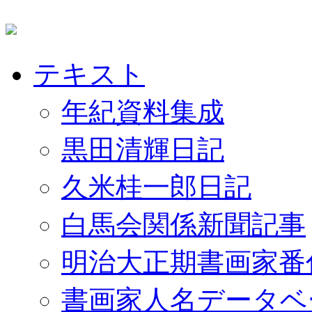
テキスト
年紀資料集成
黒田清輝日記
久米桂一郎日記
白馬会関係新聞記事
明治大正期書画家番
書画家人名データベ