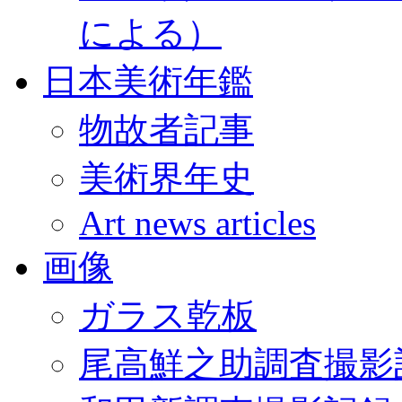
による）
日本美術年鑑
物故者記事
美術界年史
Art news articles
画像
ガラス乾板
尾高鮮之助調査撮影