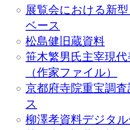
展覧会における新型
ベース
松島健旧蔵資料
笹木繁男氏主宰現代
（作家ファイル）
京都府寺院重宝調査
ス
柳澤孝資料デジタル