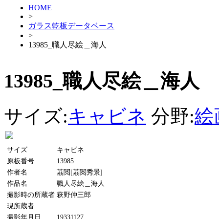
HOME
>
ガラス乾板データベース
>
13985_職人尽絵＿海人
13985_職人尽絵＿海人
サイズ:
キャビネ
分野:
絵
サイズ
キャビネ
原板番号
13985
作者名
茘閲[茘閲秀景]
作品名
職人尽絵＿海人
撮影時の所蔵者
萩野仲三郎
現所蔵者
撮影年月日
19331127