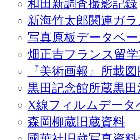
和田新調査撮影記録
新海竹太郎関連ガラ
写真原板データベー
畑正吉フランス留学
『美術画報』所載図
黒田記念館所蔵黒田
X線フィルムデータ
森岡柳蔵旧蔵資料
國華社旧蔵写真資料