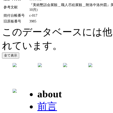
『美術懇話会展観＿職人尽絵展観＿附洛中洛外図』美術研
参考文献
10月)
焼付台帳番号
c-017
旧原板番号
3985
このデータベースには他
れています。
about
前言