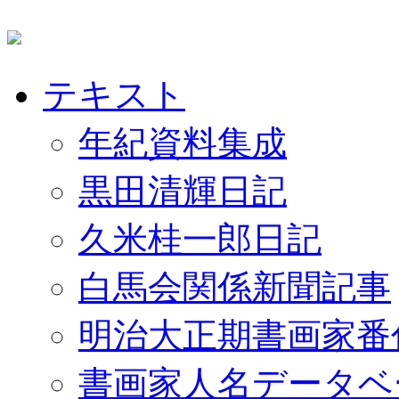
テキスト
年紀資料集成
黒田清輝日記
久米桂一郎日記
白馬会関係新聞記事
明治大正期書画家番
書画家人名データベ