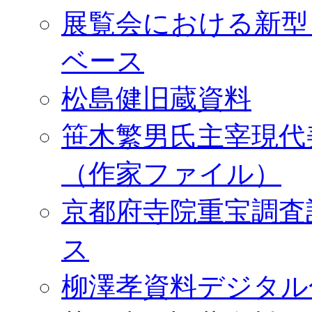
展覧会における新型
ベース
松島健旧蔵資料
笹木繁男氏主宰現代
（作家ファイル）
京都府寺院重宝調査
ス
柳澤孝資料デジタル