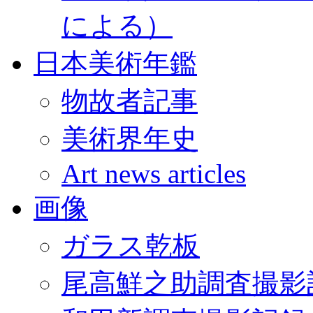
による）
日本美術年鑑
物故者記事
美術界年史
Art news articles
画像
ガラス乾板
尾高鮮之助調査撮影