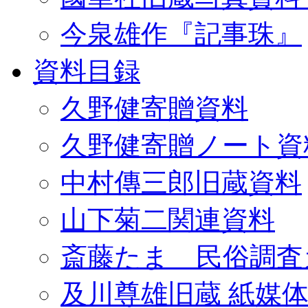
今泉雄作『記事珠』
資料目録
久野健寄贈資料
久野健寄贈ノート資
中村傳三郎旧蔵資料
山下菊二関連資料
斎藤たま 民俗調査
及川尊雄旧蔵 紙媒