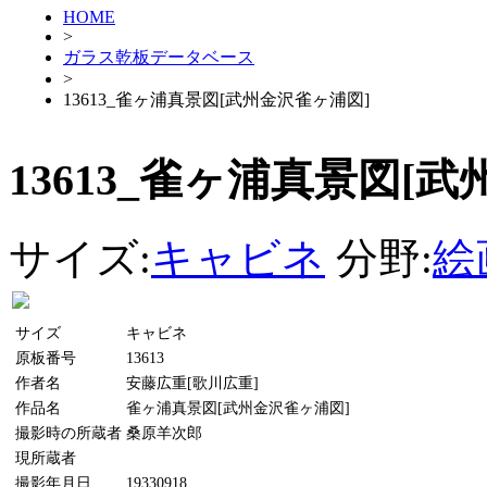
HOME
>
ガラス乾板データベース
>
13613_雀ヶ浦真景図[武州金沢雀ヶ浦図]
13613_雀ヶ浦真景図[
サイズ:
キャビネ
分野:
絵
サイズ
キャビネ
原板番号
13613
作者名
安藤広重[歌川広重]
作品名
雀ヶ浦真景図[武州金沢雀ヶ浦図]
撮影時の所蔵者
桑原羊次郎
現所蔵者
撮影年月日
19330918