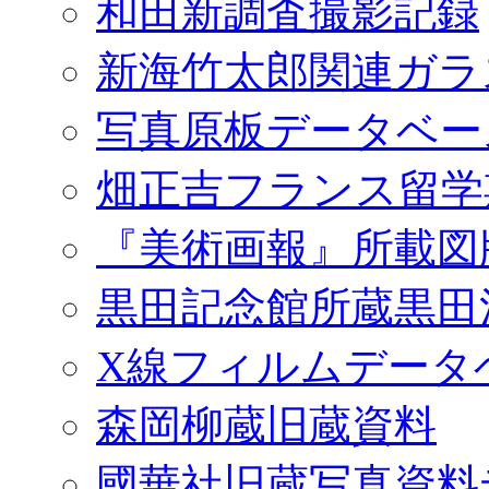
和田新調査撮影記録
新海竹太郎関連ガラ
写真原板データベー
畑正吉フランス留学
『美術画報』所載図
黒田記念館所蔵黒田
X線フィルムデータ
森岡柳蔵旧蔵資料
國華社旧蔵写真資料