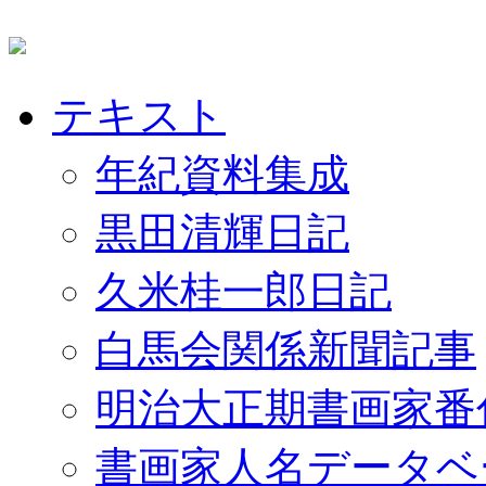
テキスト
年紀資料集成
黒田清輝日記
久米桂一郎日記
白馬会関係新聞記事
明治大正期書画家番
書画家人名データベ