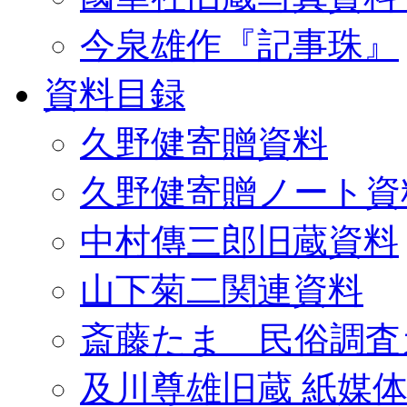
今泉雄作『記事珠』
資料目録
久野健寄贈資料
久野健寄贈ノート資
中村傳三郎旧蔵資料
山下菊二関連資料
斎藤たま 民俗調査
及川尊雄旧蔵 紙媒