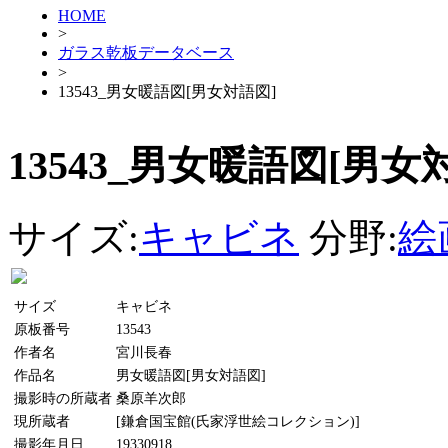
HOME
>
ガラス乾板データベース
>
13543_男女暖語図[男女対語図]
13543_男女暖語図[男女
サイズ:
キャビネ
分野:
絵
サイズ
キャビネ
原板番号
13543
作者名
宮川長春
作品名
男女暖語図[男女対語図]
撮影時の所蔵者
桑原羊次郎
現所蔵者
[鎌倉国宝館(氏家浮世絵コレクション)]
撮影年月日
19330918