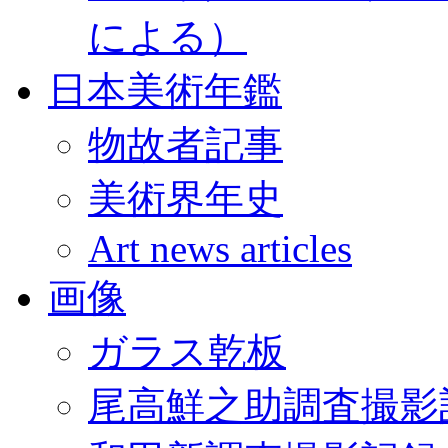
による）
日本美術年鑑
物故者記事
美術界年史
Art news articles
画像
ガラス乾板
尾高鮮之助調査撮影