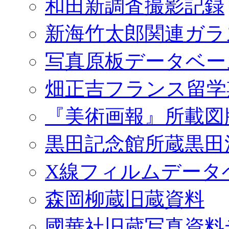
和田新調査撮影記録
新海竹太郎関連ガラ
写真原板データベー
畑正吉フランス留学
『美術画報』所載図
黒田記念館所蔵黒田
X線フィルムデータ
森岡柳蔵旧蔵資料
國華社旧蔵写真資料