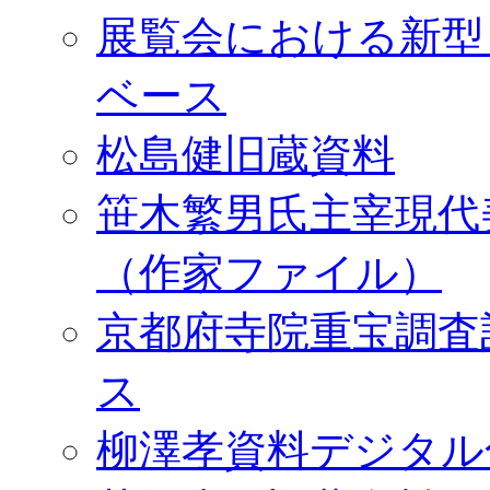
展覧会における新型
ベース
松島健旧蔵資料
笹木繁男氏主宰現代
（作家ファイル）
京都府寺院重宝調査
ス
柳澤孝資料デジタル