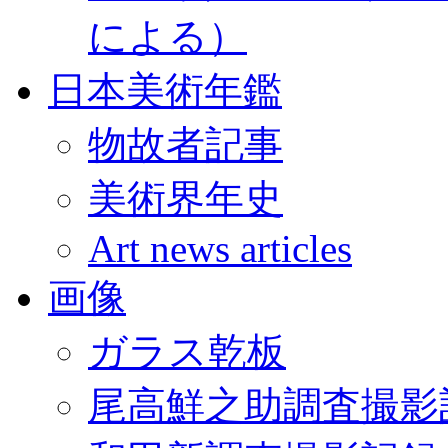
による）
日本美術年鑑
物故者記事
美術界年史
Art news articles
画像
ガラス乾板
尾高鮮之助調査撮影