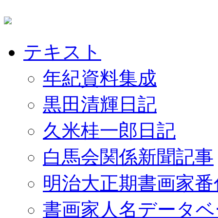
テキスト
年紀資料集成
黒田清輝日記
久米桂一郎日記
白馬会関係新聞記事
明治大正期書画家番
書画家人名データベ