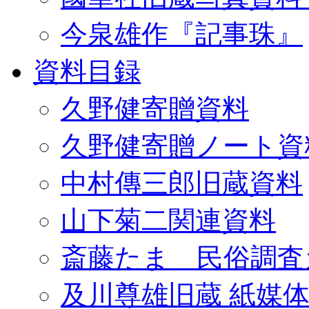
今泉雄作『記事珠』
資料目録
久野健寄贈資料
久野健寄贈ノート資
中村傳三郎旧蔵資料
山下菊二関連資料
斎藤たま 民俗調査
及川尊雄旧蔵 紙媒