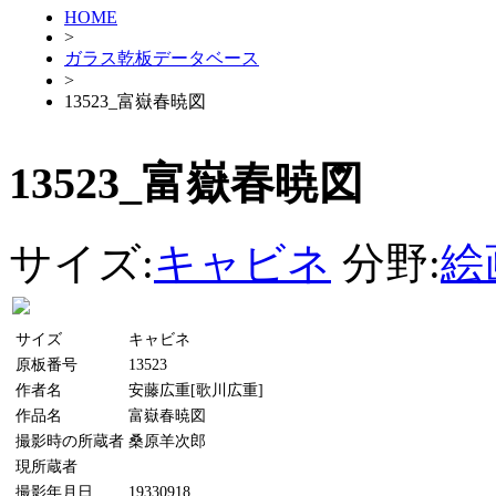
HOME
>
ガラス乾板データベース
>
13523_富嶽春暁図
13523_富嶽春暁図
サイズ:
キャビネ
分野:
絵
サイズ
キャビネ
原板番号
13523
作者名
安藤広重[歌川広重]
作品名
富嶽春暁図
撮影時の所蔵者
桑原羊次郎
現所蔵者
撮影年月日
19330918