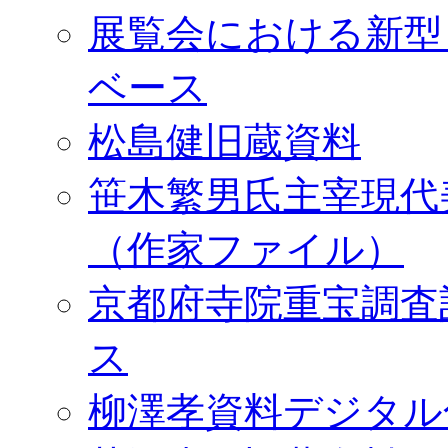
展覧会における新型
ベース
松島健旧蔵資料
笹木繁男氏主宰現代
（作家ファイル）
京都府寺院重宝調査
ス
柳澤孝資料デジタル