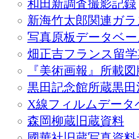
和田新調査撮影記録
新海竹太郎関連ガラ
写真原板データベー
畑正吉フランス留学
『美術画報』所載図
黒田記念館所蔵黒田
X線フィルムデータ
森岡柳蔵旧蔵資料
國華社旧蔵写真資料