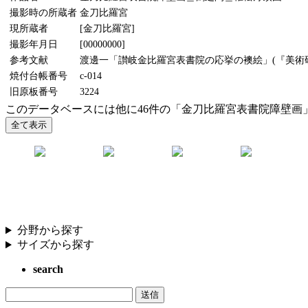
撮影時の所蔵者
金刀比羅宮
現所蔵者
[金刀比羅宮]
撮影年月日
[00000000]
参考文献
渡邊一「讃岐金比羅宮表書院の応挙の襖絵」(『美術研究
焼付台帳番号
c-014
旧原板番号
3224
このデータベースには他に46件の「金刀比羅宮表書院障壁画
分野から探す
サイズから探す
search