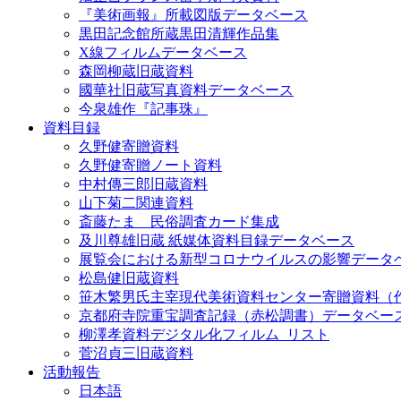
『美術画報』所載図版データベース
黒田記念館所蔵黒田清輝作品集
X線フィルムデータベース
森岡柳蔵旧蔵資料
國華社旧蔵写真資料データベース
今泉雄作『記事珠』
資料目録
久野健寄贈資料
久野健寄贈ノート資料
中村傳三郎旧蔵資料
山下菊二関連資料
斎藤たま 民俗調査カード集成
及川尊雄旧蔵 紙媒体資料目録データベース
展覧会における新型コロナウイルスの影響データ
松島健旧蔵資料
笹木繁男氏主宰現代美術資料センター寄贈資料（
京都府寺院重宝調査記録（赤松調書）データベー
柳澤孝資料デジタル化フィルム_リスト
菅沼貞三旧蔵資料
活動報告
日本語