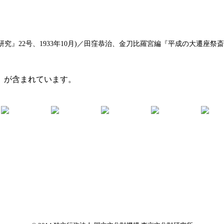
』22号、1933年10月)／田窪恭治、金刀比羅宮編『平成の大遷座祭斎行
」が含まれています。