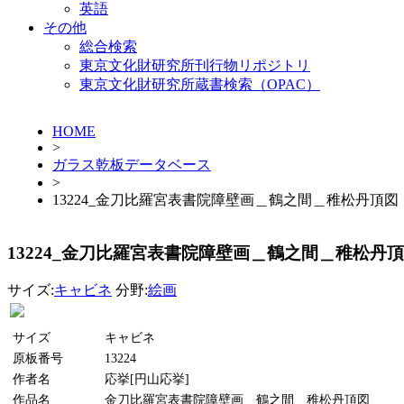
英語
その他
総合検索
東京文化財研究所刊行物リポジトリ
東京文化財研究所蔵書検索（OPAC）
HOME
>
ガラス乾板データベース
>
13224_金刀比羅宮表書院障壁画＿鶴之間＿稚松丹頂図
13224_金刀比羅宮表書院障壁画＿鶴之間＿稚松丹
サイズ:
キャビネ
分野:
絵画
サイズ
キャビネ
原板番号
13224
作者名
応挙[円山応挙]
作品名
金刀比羅宮表書院障壁画＿鶴之間＿稚松丹頂図