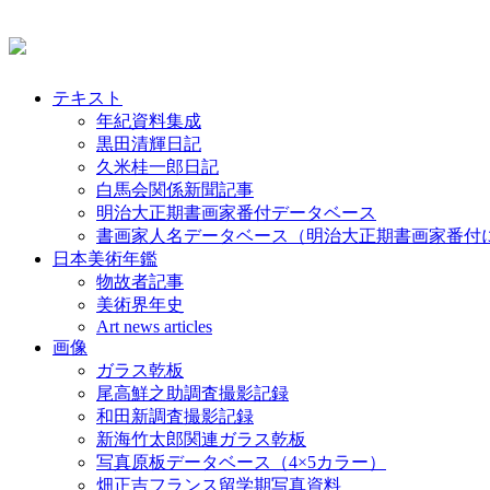
テキスト
年紀資料集成
黒田清輝日記
久米桂一郎日記
白馬会関係新聞記事
明治大正期書画家番付データベース
書画家人名データベース（明治大正期書画家番付
日本美術年鑑
物故者記事
美術界年史
Art news articles
画像
ガラス乾板
尾高鮮之助調査撮影記録
和田新調査撮影記録
新海竹太郎関連ガラス乾板
写真原板データベース（4×5カラー）
畑正吉フランス留学期写真資料