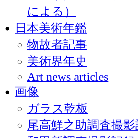
による）
日本美術年鑑
物故者記事
美術界年史
Art news articles
画像
ガラス乾板
尾高鮮之助調査撮影