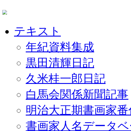
テキスト
年紀資料集成
黒田清輝日記
久米桂一郎日記
白馬会関係新聞記事
明治大正期書画家番
書画家人名データベ