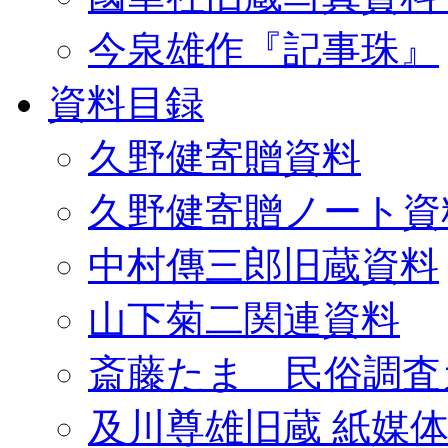
今泉雄作『記事珠』
資料目録
久野健寄贈資料
久野健寄贈ノート資
中村傳三郎旧蔵資料
山下菊二関連資料
斎藤たま 民俗調査
及川尊雄旧蔵 紙媒