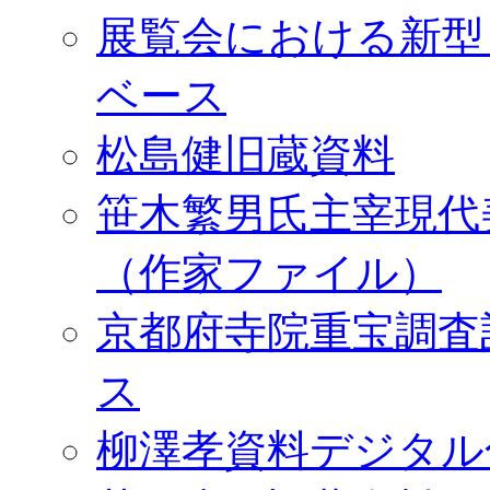
展覧会における新型
ベース
松島健旧蔵資料
笹木繁男氏主宰現代
（作家ファイル）
京都府寺院重宝調査
ス
柳澤孝資料デジタル