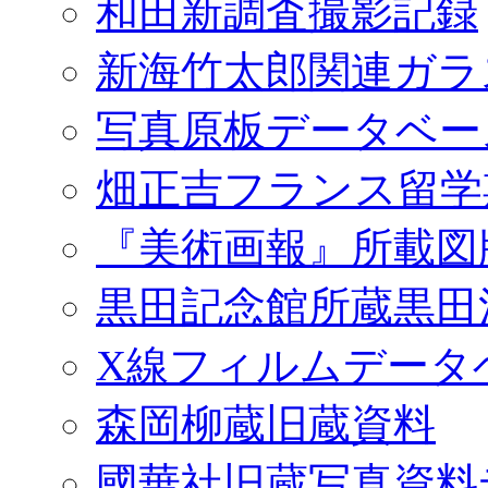
和田新調査撮影記録
新海竹太郎関連ガラ
写真原板データベー
畑正吉フランス留学
『美術画報』所載図
黒田記念館所蔵黒田
X線フィルムデータ
森岡柳蔵旧蔵資料
國華社旧蔵写真資料