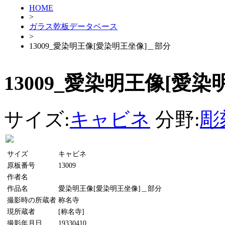
HOME
>
ガラス乾板データベース
>
13009_愛染明王像[愛染明王坐像]＿部分
13009_愛染明王像[愛
サイズ:
キャビネ
分野:
彫
サイズ
キャビネ
原板番号
13009
作者名
作品名
愛染明王像[愛染明王坐像]＿部分
撮影時の所蔵者
称名寺
現所蔵者
[称名寺]
撮影年月日
19330410