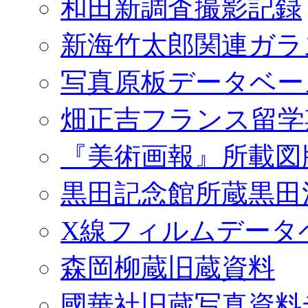
和田新調査撮影記録
新海竹太郎関連ガラ
写真原板データベー
畑正吉フランス留学
『美術画報』所載図
黒田記念館所蔵黒田
X線フィルムデータ
森岡柳蔵旧蔵資料
國華社旧蔵写真資料