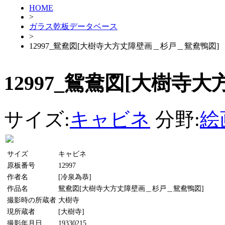
HOME
>
ガラス乾板データベース
>
12997_鴛鴦図[大樹寺大方丈障壁画＿杉戸＿鴛鴦鴨図]
12997_鴛鴦図[大樹寺
サイズ:
キャビネ
分野:
絵
サイズ
キャビネ
原板番号
12997
作者名
[冷泉為恭]
作品名
鴛鴦図[大樹寺大方丈障壁画＿杉戸＿鴛鴦鴨図]
撮影時の所蔵者
大樹寺
現所蔵者
[大樹寺]
撮影年月日
19330215