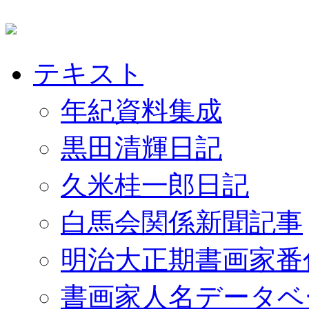
テキスト
年紀資料集成
黒田清輝日記
久米桂一郎日記
白馬会関係新聞記事
明治大正期書画家番
書画家人名データベ