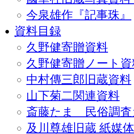
今泉雄作『記事珠』
資料目録
久野健寄贈資料
久野健寄贈ノート資
中村傳三郎旧蔵資料
山下菊二関連資料
斎藤たま 民俗調査
及川尊雄旧蔵 紙媒