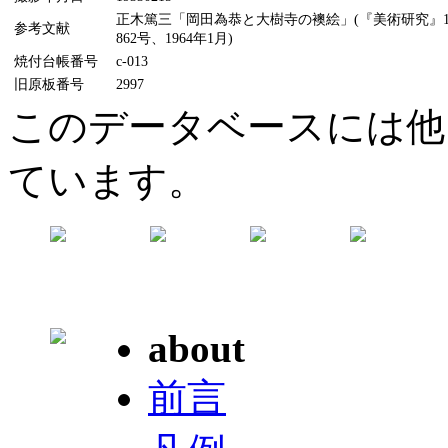
正木篤三「岡田為恭と大樹寺の襖絵」(『美術研究』1
参考文献
862号、1964年1月)
焼付台帳番号
c-013
旧原板番号
2997
このデータベースには他
ています。
about
前言