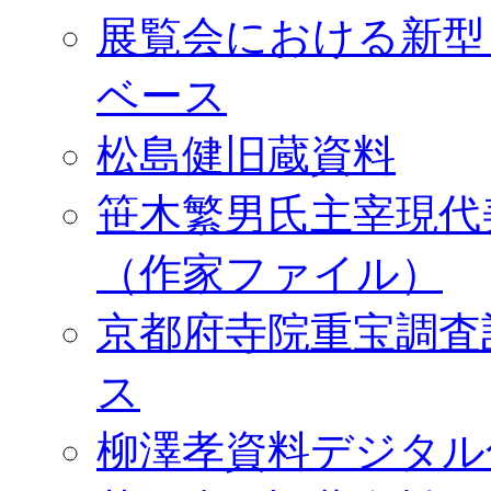
展覧会における新型
ベース
松島健旧蔵資料
笹木繁男氏主宰現代
（作家ファイル）
京都府寺院重宝調査
ス
柳澤孝資料デジタル