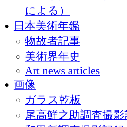
による）
日本美術年鑑
物故者記事
美術界年史
Art news articles
画像
ガラス乾板
尾高鮮之助調査撮影