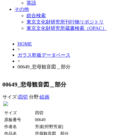
英語
その他
総合検索
東京文化財研究所刊行物リポジトリ
東京文化財研究所蔵書検索（OPAC）
HOME
>
ガラス乾板データベース
>
00649_悲母観音図＿部分
00649_悲母観音図＿部分
サイズ:
四切
分野:
絵画
サイズ
四切
原板番号
00649
作者名
芳崖[狩野芳崖]
作品名
悲母観音図＿部分