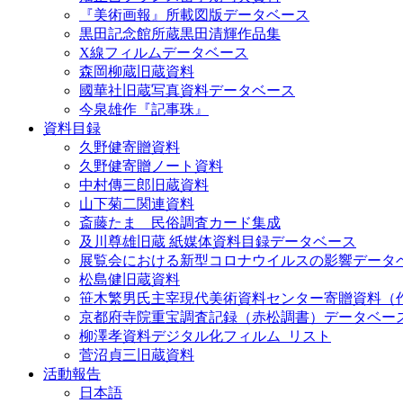
『美術画報』所載図版データベース
黒田記念館所蔵黒田清輝作品集
X線フィルムデータベース
森岡柳蔵旧蔵資料
國華社旧蔵写真資料データベース
今泉雄作『記事珠』
資料目録
久野健寄贈資料
久野健寄贈ノート資料
中村傳三郎旧蔵資料
山下菊二関連資料
斎藤たま 民俗調査カード集成
及川尊雄旧蔵 紙媒体資料目録データベース
展覧会における新型コロナウイルスの影響データ
松島健旧蔵資料
笹木繁男氏主宰現代美術資料センター寄贈資料（
京都府寺院重宝調査記録（赤松調書）データベー
柳澤孝資料デジタル化フィルム_リスト
菅沼貞三旧蔵資料
活動報告
日本語