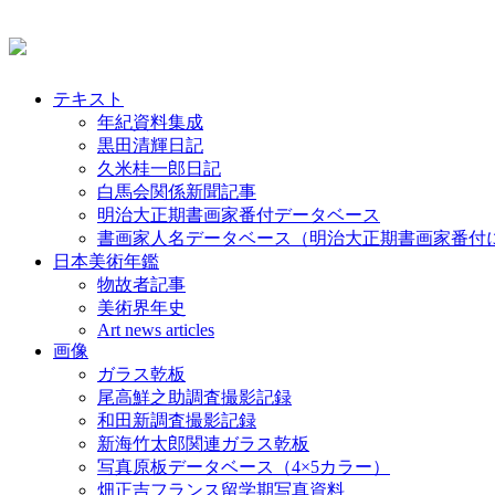
テキスト
年紀資料集成
黒田清輝日記
久米桂一郎日記
白馬会関係新聞記事
明治大正期書画家番付データベース
書画家人名データベース（明治大正期書画家番付
日本美術年鑑
物故者記事
美術界年史
Art news articles
画像
ガラス乾板
尾高鮮之助調査撮影記録
和田新調査撮影記録
新海竹太郎関連ガラス乾板
写真原板データベース（4×5カラー）
畑正吉フランス留学期写真資料