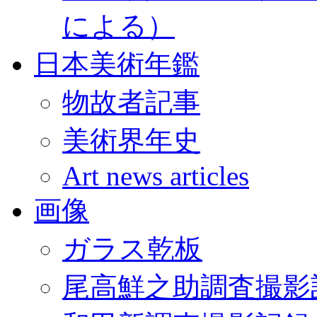
による）
日本美術年鑑
物故者記事
美術界年史
Art news articles
画像
ガラス乾板
尾高鮮之助調査撮影