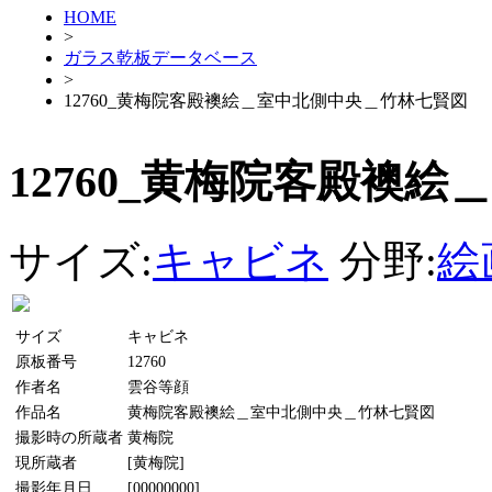
HOME
>
ガラス乾板データベース
>
12760_黄梅院客殿襖絵＿室中北側中央＿竹林七賢図
12760_黄梅院客殿襖
サイズ:
キャビネ
分野:
絵
サイズ
キャビネ
原板番号
12760
作者名
雲谷等顔
作品名
黄梅院客殿襖絵＿室中北側中央＿竹林七賢図
撮影時の所蔵者
黄梅院
現所蔵者
[黄梅院]
撮影年月日
[00000000]