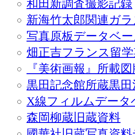
和田新調査撮影記録
新海竹太郎関連ガラ
写真原板データベー
畑正吉フランス留学
『美術画報』所載図
黒田記念館所蔵黒田
X線フィルムデータ
森岡柳蔵旧蔵資料
國華社旧蔵写真資料