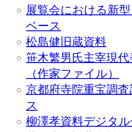
展覧会における新型
ベース
松島健旧蔵資料
笹木繁男氏主宰現代
（作家ファイル）
京都府寺院重宝調査
ス
柳澤孝資料デジタル