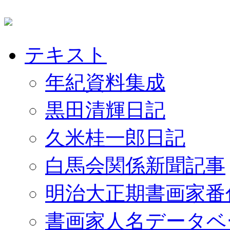
テキスト
年紀資料集成
黒田清輝日記
久米桂一郎日記
白馬会関係新聞記事
明治大正期書画家番
書画家人名データベ