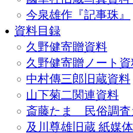
今泉雄作『記事珠』
資料目録
久野健寄贈資料
久野健寄贈ノート資
中村傳三郎旧蔵資料
山下菊二関連資料
斎藤たま 民俗調査
及川尊雄旧蔵 紙媒