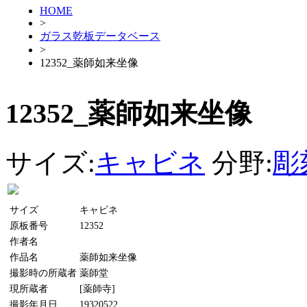
HOME
>
ガラス乾板データベース
>
12352_薬師如来坐像
12352_薬師如来坐像
サイズ:
キャビネ
分野:
彫
サイズ
キャビネ
原板番号
12352
作者名
作品名
薬師如来坐像
撮影時の所蔵者
薬師堂
現所蔵者
[薬師寺]
撮影年月日
19320522