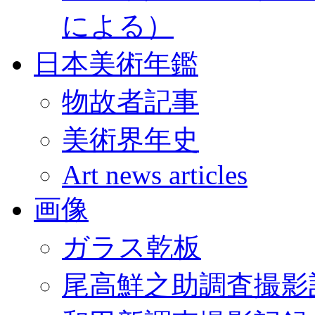
による）
日本美術年鑑
物故者記事
美術界年史
Art news articles
画像
ガラス乾板
尾高鮮之助調査撮影