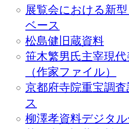
展覧会における新型
ベース
松島健旧蔵資料
笹木繁男氏主宰現代
（作家ファイル）
京都府寺院重宝調査
ス
柳澤孝資料デジタル