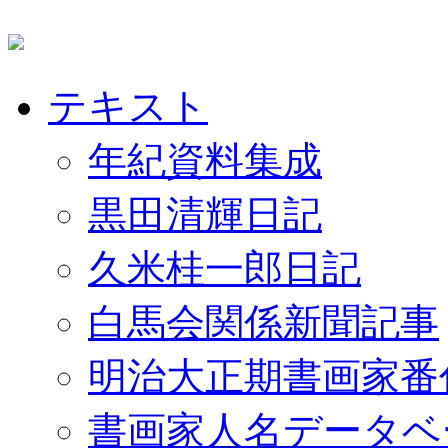
テキスト
年紀資料集成
黒田清輝日記
久米桂一郎日記
白馬会関係新聞記事
明治大正期書画家番
書画家人名データベ