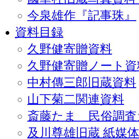
今泉雄作『記事珠』
資料目録
久野健寄贈資料
久野健寄贈ノート資
中村傳三郎旧蔵資料
山下菊二関連資料
斎藤たま 民俗調査
及川尊雄旧蔵 紙媒