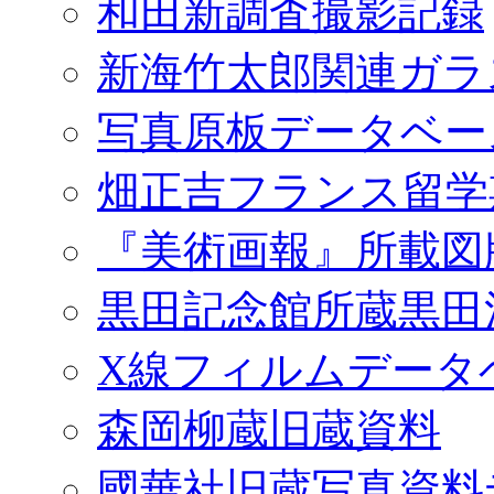
和田新調査撮影記録
新海竹太郎関連ガラ
写真原板データベー
畑正吉フランス留学
『美術画報』所載図
黒田記念館所蔵黒田
X線フィルムデータ
森岡柳蔵旧蔵資料
國華社旧蔵写真資料