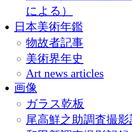
による）
日本美術年鑑
物故者記事
美術界年史
Art news articles
画像
ガラス乾板
尾高鮮之助調査撮影