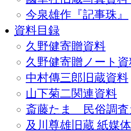
今泉雄作『記事珠』
資料目録
久野健寄贈資料
久野健寄贈ノート資
中村傳三郎旧蔵資料
山下菊二関連資料
斎藤たま 民俗調査
及川尊雄旧蔵 紙媒