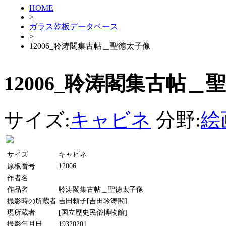
HOME
>
ガラス乾板データベース
>
12006_聆涛閣集古帖＿聖徳太子像
12006_聆涛閣集古帖＿
サイズ:
キャビネ
分野:
絵
サイズ
キャビネ
原板番号
12006
作者名
作品名
聆涛閣集古帖＿聖徳太子像
撮影時の所蔵者
吉田頼子[吉田聆涛閣]
現所蔵者
[国立歴史民俗博物館]
撮影年月日
19320201