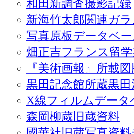
和田新調査撮影記録
新海竹太郎関連ガラ
写真原板データベー
畑正吉フランス留学
『美術画報』所載図
黒田記念館所蔵黒田
X線フィルムデータ
森岡柳蔵旧蔵資料
國華社旧蔵写真資料