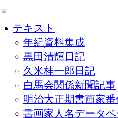
テキスト
年紀資料集成
黒田清輝日記
久米桂一郎日記
白馬会関係新聞記事
明治大正期書画家番
書画家人名データベ