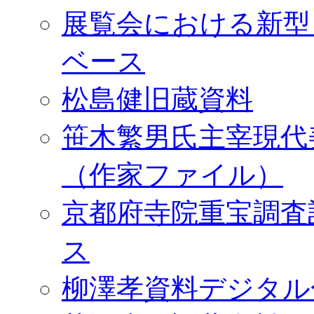
展覧会における新型
ベース
松島健旧蔵資料
笹木繁男氏主宰現代
（作家ファイル）
京都府寺院重宝調査
ス
柳澤孝資料デジタル